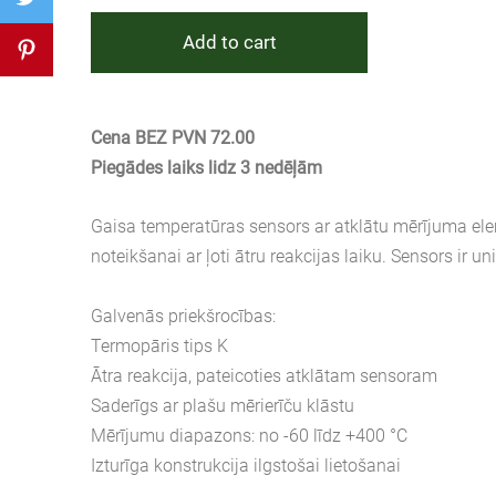
Add to cart
Cena BEZ PVN 72.00
Piegādes laiks lidz 3 nedēļām
Gaisa temperatūras sensors ar atklātu mērījuma elem
noteikšanai ar ļoti ātru reakcijas laiku. Sensors ir 
Galvenās priekšrocības:
Termopāris tips K
Ātra reakcija, pateicoties atklātam sensoram
Saderīgs ar plašu mērierīču klāstu
Mērījumu diapazons: no -60 līdz +400 °C
Izturīga konstrukcija ilgstošai lietošanai