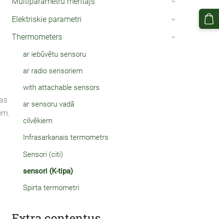
Multiparametru mērītājs
›
Elektriskie parametri
›
Thermometers
›
ar iebūvētu sensoru
ar radio sensoriem
with attachable sensors
ras
ar sensoru vadā
ēm.
cilvēkiem
Infrasarkanais termometrs
Sensori (citi)
sensori (K-tipa)
Spirta termometri
Extra contentus