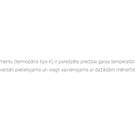
entu (termopāris tips K) ir paredzēts precīzai gaisa temperatū
universāli pielietojams un viegli savienojams ar dažādām mērierīc