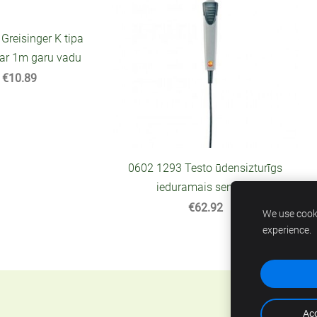
Greisinger K tipa
 ar 1m garu vadu
€10.89
0602 1293 Testo ūdensizturīgs
ieduramais sensors
€62.92
We use cooki
experience.
Acc