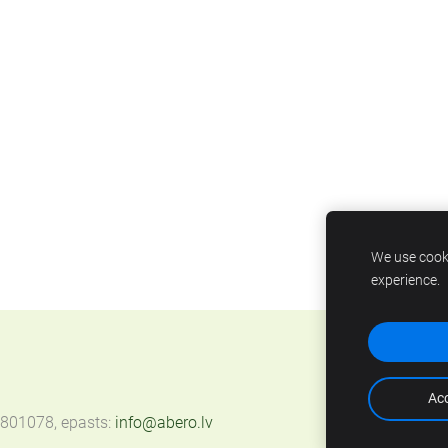
We use cooki
experience.
Acc
67801078, epasts:
info@abero.lv