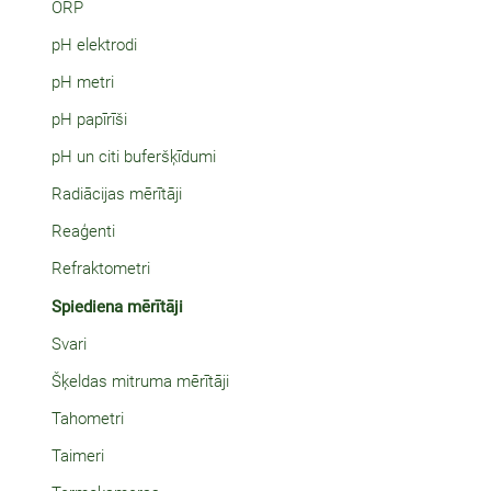
ORP
pH elektrodi
pH metri
pH papīrīši
pH un citi buferšķīdumi
Radiācijas mērītāji
Reaģenti
Refraktometri
Spiediena mērītāji
Svari
Šķeldas mitruma mērītāji
Tahometri
Taimeri