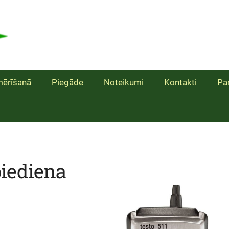
ērīšanā
Piegāde
Noteikumi
Kontakti
Pa
piediena