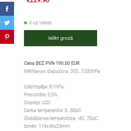
€229.90
Ir uz vietas
Ielikt grozā
Cena BEZ PVN 190.00 EUR
Mērīšanas diapazons: 300…1200hPa
Izšķirtspēja: 0,1hPa
Precizitāte: 0,5%
Displejs: LCD
Darba temperatūra: 0…50oC
Glabāšanas temperatūra: -40…70oC
Izmēri: 119x46x25mm