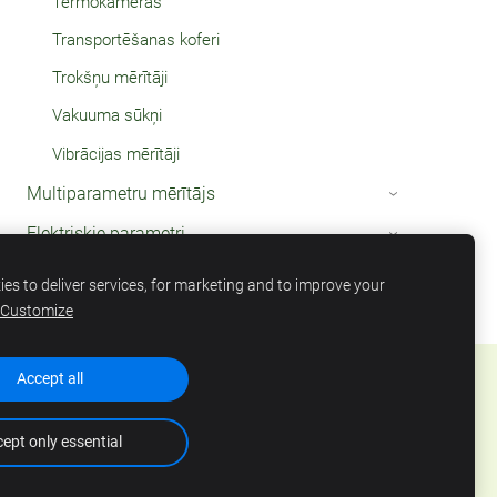
Termokameras
Transportēšanas koferi
Trokšņu mērītāji
Vakuuma sūkņi
Vibrācijas mērītāji
Multiparametru mērītājs
›
Elektriskie parametri
›
Termometri
›
es to deliver services, for marketing and to improve your
Customize
Accept all
ept only essential