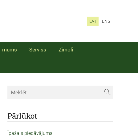
LAT
ENG
r mums
Serviss
Zīmoli
Pārlūkot
Īpašais piedāvājums