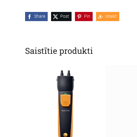
Share
Post
Pin
Ieteikt
Saistītie produkti