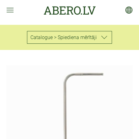
ABERO.LV
Catalogue > Spiediena mērītāji