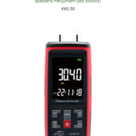
spiediena mērījumiem (bez silikona)
€60.50