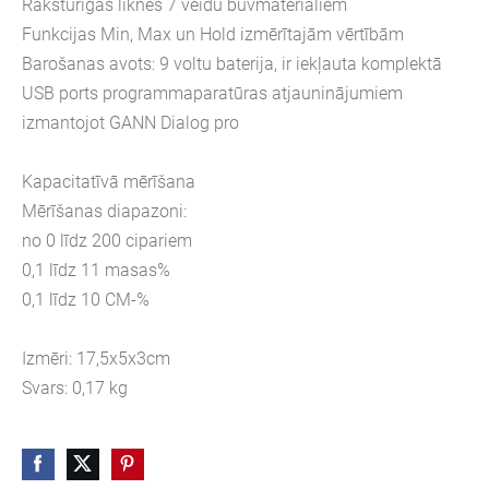
Raksturīgās līknes 7 veidu būvmateriāliem
Funkcijas Min, Max un Hold izmērītajām vērtībām
Barošanas avots: 9 voltu baterija, ir iekļauta komplektā
USB ports programmaparatūras atjauninājumiem
izmantojot GANN Dialog pro
Kapacitatīvā mērīšana
Mērīšanas diapazoni:
no 0 līdz 200 cipariem
0,1 līdz 11 masas%
0,1 līdz 10 CM-%
Izmēri: 17,5x5x3cm
Svars: 0,17 kg