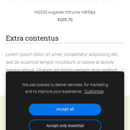
MS350 Augsnes mitruma mērītājs
€205.70
Extra contentus
Lorem ipsum dolor sit amet, consectetur adipiscing elit,
sed do eiusmod tempor incididunt ut labore et dolore
magna aliqua. Ut enim ad minim veniam, quis nostrud
exercitation ullamco laboris nisi ut aliquip ex ea
We use cookies to deliver services, for marketing
commodo consequat.
and to improve your experience.
Customize
Cookies
Accept all
Accept only essential