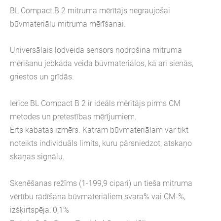
BL Compact B 2 mitruma mērītājs negraujošai
būvmateriālu mitruma mērīšanai.
Universālais lodveida sensors nodrošina mitruma
mērīšanu jebkāda veida būvmateriālos, kā arī sienās,
griestos un grīdās.
Ierīce BL Compact B 2 ir ideāls mērītājs pirms CM
metodes un pretestības mērījumiem.
Ērts kabatas izmērs. Katram būvmateriālam var tikt
noteikts individuāls limits, kuru pārsniedzot, atskaņo
skaņas signālu.
Skenēšanas režīms (1-199,9 cipari) un tieša mitruma
vērtību rādīšana būvmateriāliem svara% vai CM-%,
izšķirtspēja: 0,1%