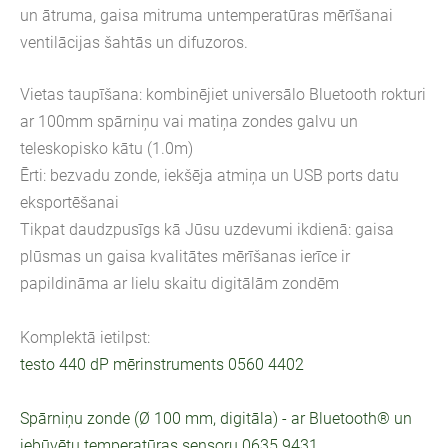
un ātruma, gaisa mitruma untemperatūras mērīšanai
ventilācijas šahtās un difuzoros.
Vietas taupīšana: kombinējiet universālo Bluetooth rokturi
ar 100mm spārniņu vai matiņa zondes galvu un
teleskopisko kātu (1.0m)
Ērti: bezvadu zonde, iekšēja atmiņa un USB ports datu
eksportēšanai
Tikpat daudzpusīgs kā Jūsu uzdevumi ikdienā: gaisa
plūsmas un gaisa kvalitātes mērīšanas ierīce ir
papildināma ar lielu skaitu digitālām zondēm
Komplektā ietilpst:
testo 440 dP mērinstruments 0560 4402
Spārniņu zonde (Ø 100 mm, digitāla) - ar Bluetooth® un
iebūvētu temperatūras sensoru 0635 9431