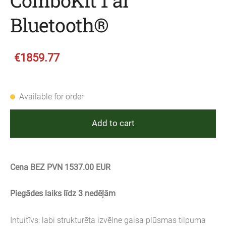
ComboKit 1 ar
Bluetooth®
€1859.77
Available for order
Add to cart
Cena BEZ PVN 1537.00 EUR
Piegādes laiks līdz 3 nedēļām
Intuitīvs: labi strukturēta izvēlne gaisa plūsmas tilpuma