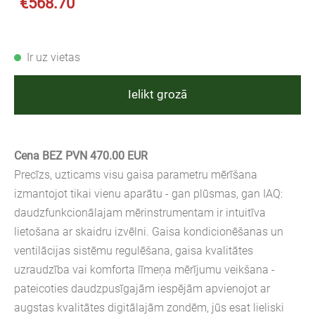
€568.70
Ir uz vietas
Ielikt grozā
Cena BEZ PVN 470.00 EUR
Precīzs, uzticams visu gaisa parametru mērīšana
izmantojot tikai vienu aparātu - gan plūsmas, gan IAQ:
daudzfunkcionālajam mērinstrumentam ir intuitīva
lietošana ar skaidru izvēlni. Gaisa kondicionēšanas un
ventilācijas sistēmu regulēšana, gaisa kvalitātes
uzraudzība vai komforta līmeņa mērījumu veikšana -
pateicoties daudzpusīgajām iespējām apvienojot ar
augstas kvalitātes digitālajām zondēm, jūs esat lieliski