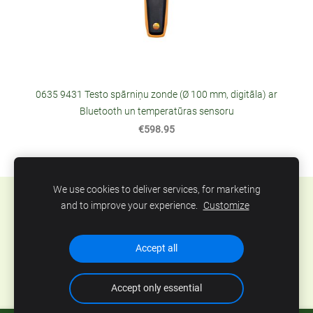
0635 9431 Testo spārniņu zonde (Ø 100 mm, digitāla) ar
Bluetooth un temperatūras sensoru
€598.95
We use cookies to deliver services, for marketing
Sīkdatnes
and to improve your experience.
Customize
SIA Abero, Mūkusalas 33, Rīga, Latvija. Tel.: +371
Accept all
67801078, epasts:
info@abero.lv
Accept only essential