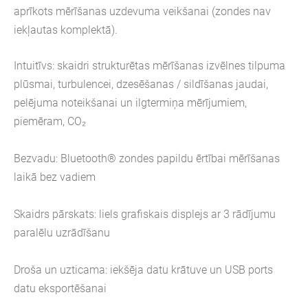
aprīkots mērīšanas uzdevuma veikšanai (zondes nav
iekļautas komplektā).
Intuitīvs: skaidri strukturētas mērīšanas izvēlnes tilpuma
plūsmai, turbulencei, dzesēšanas / sildīšanas jaudai,
pelējuma noteikšanai un ilgtermiņa mērījumiem,
piemēram, CO₂
Bezvadu: Bluetooth® zondes papildu ērtībai mērīšanas
laikā bez vadiem
Skaidrs pārskats: liels grafiskais displejs ar 3 rādījumu
paralēlu uzrādīšanu
Droša un uzticama: iekšēja datu krātuve un USB ports
datu eksportēšanai