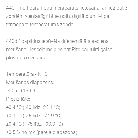
440 - multiparametru mēraparāts lietošanai ar līdz pat 3
zondēm vienlaicīgi: Bluetooth, digitālo un K-tipa
termopāra temperatūras zonde
440dP papildus iebūvēta diferiencālā spiediena
mērīšanai. Iespējams pieslēgt Pito caurulīti gaisa
plūsmas mērīšanai.
Temperatūra - NTC
Mērīšanas diapazons:
-40 to +150 °C
Precizitāte:
±0.4 °C (-40 līdz -25.1 °C)
±0.3 °C (-25 līdz +74.9 °C)
±0.4 °C (+75 līdz +99.9 °C)
±0.5 % no mv (pārējā diapazonā)