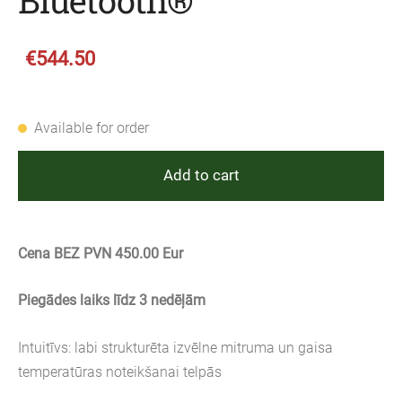
Bluetooth®
€544.50
Available for order
Add to cart
Cena BEZ PVN 450.00 Eur
Piegādes laiks līdz 3 nedēļām
Intuitīvs: labi strukturēta izvēlne mitruma un gaisa
temperatūras noteikšanai telpās