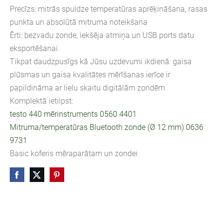
Precīzs: mitrās spuldze temperatūras aprēķināšana, rasas
punkta un absolūtā mitruma noteikšana
Ērti: bezvadu zonde, iekšēja atmiņa un USB ports datu
eksportēšanai
Tikpat daudzpusīgs kā Jūsu uzdevumi ikdienā: gaisa
plūsmas un gaisa kvalitātes mērīšanas ierīce ir
papildināma ar lielu skaitu digitālām zondēm
Komplektā ietilpst:
testo 440 mērinstruments 0560 4401
Mitruma/temperatūras Bluetooth zonde (Ø 12 mm) 0636
9731
Basic koferis mēraparātam un zondei