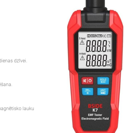
dienas dzīvei.
ēšana.
omagnētisko lauku