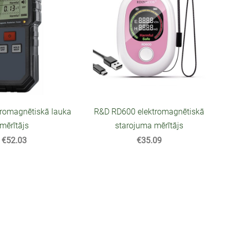
tromagnētiskā lauka
R&D RD600 elektromagnētiskā
mērītājs
starojuma mērītājs
€52.03
€35.09