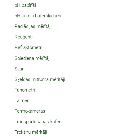
pH papīrīši
pH un citi buferšķīdumi
Radiācijas mērītāji
Reaģenti
Refraktometri
Spiediena mērītāji
Svari
Šķeldas mitruma mērītāji
Tahometri
Taimeri
Termokameras
Transportēšanas koferi
Trokšņu mērītāji