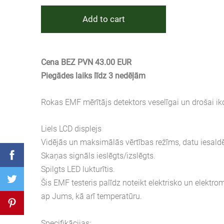
Add to cart
Cena BEZ PVN 43.00 EUR
Piegādes laiks līdz 3 nedēļām
Rokas EMF mērītājs detektors veselīgai un drošai ik
Liels LCD displejs
Vidējās un maksimālās vērtības režīms, datu iesald
Skaņas signāls ieslēgts/izslēgts.
Spilgts LED lukturītis.
Šis EMF testeris palīdz noteikt elektrisko un elektr
ap Jums, kā arī temperatūru.
Specifikācijas: