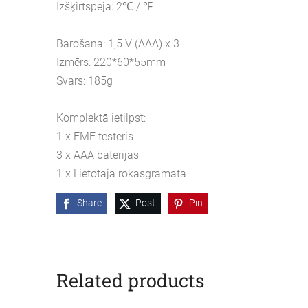
Izšķirtspēja: 2℃ / ℉
Barošana: 1,5 V (AAA) x 3
Izmērs: 220*60*55mm
Svars: 185g
Komplektā ietilpst:
1 x EMF testeris
3 x AAA baterijas
1 x Lietotāja rokasgrāmata
Share
Post
Pin
Related products