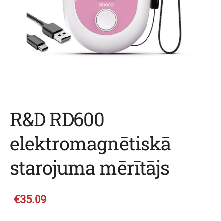
R&D RD600
elektromagnētiskā
starojuma mērītājs
€35.09