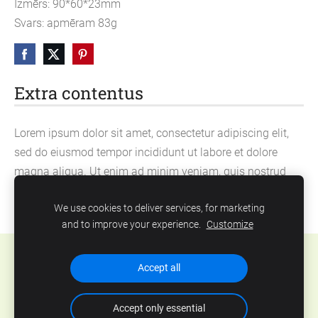
Izmērs: 90*60*23mm
Svars: apmēram 83g
Extra contentus
Lorem ipsum dolor sit amet, consectetur adipiscing elit,
sed do eiusmod tempor incididunt ut labore et dolore
magna aliqua. Ut enim ad minim veniam, quis nostrud
exercitation ullamco laboris nisi ut aliquip ex ea
We use cookies to deliver services, for marketing
commodo consequat.
and to improve your experience.
Customize
Cookies
Accept all
Accept only essential