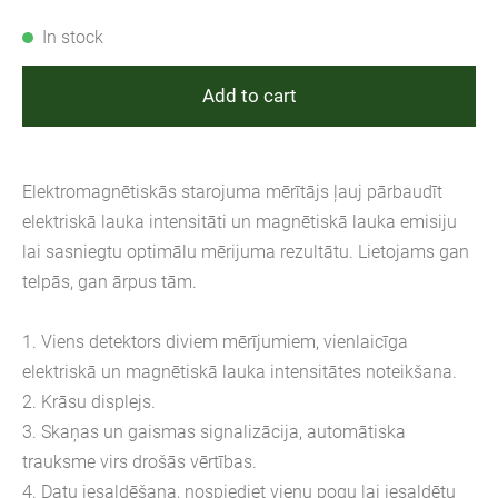
In stock
Add to cart
Elektromagnētiskās starojuma mērītājs ļauj pārbaudīt
elektriskā lauka intensitāti un magnētiskā lauka emisiju
lai sasniegtu optimālu mērijuma rezultātu. Lietojams gan
telpās, gan ārpus tām.
1. Viens detektors diviem mērījumiem, vienlaicīga
elektriskā un magnētiskā lauka intensitātes noteikšana.
2. Krāsu displejs.
3. Skaņas un gaismas signalizācija, automātiska
trauksme virs drošās vērtības.
4. Datu iesaldēšana, nospiediet vienu pogu lai iesaldētu