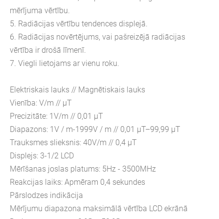
mērījuma vērtību.
5. Radiācijas vērtību tendences displejā.
6. Radiācijas novērtējums, vai pašreizējā radiācijas
vērtība ir drošā līmenī.
7. Viegli lietojams ar vienu roku.
Elektriskais lauks // Magnētiskais lauks
Vienība: V/m // μT
Precizitāte: 1V/m // 0,01 μT
Diapazons: 1V / m-1999V / m // 0,01 μT–99,99 μT
Trauksmes slieksnis: 40V/m // 0,4 μT
Displejs: 3-1/2 LCD
Mērīšanas joslas platums: 5Hz - 3500MHz
Reakcijas laiks: Apmēram 0,4 sekundes
Pārslodzes indikācija
Mērījumu diapazona maksimālā vērtība LCD ekrānā