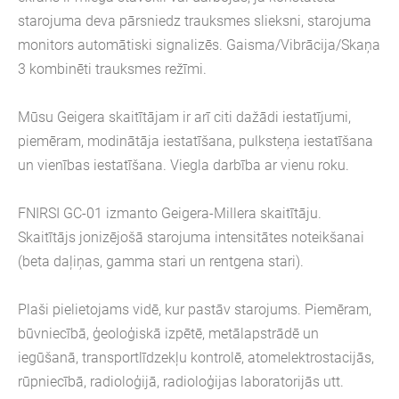
starojuma deva pārsniedz trauksmes slieksni, starojuma
monitors automātiski signalizēs. Gaisma/Vibrācija/Skaņa
3 kombinēti trauksmes režīmi.
Mūsu Geigera skaitītājam ir arī citi dažādi iestatījumi,
piemēram, modinātāja iestatīšana, pulksteņa iestatīšana
un vienības iestatīšana. Viegla darbība ar vienu roku.
FNIRSI GC-01 izmanto Geigera-Millera skaitītāju.
Skaitītājs jonizējošā starojuma intensitātes noteikšanai
(beta daļiņas, gamma stari un rentgena stari).
Plaši pielietojams vidē, kur pastāv starojums. Piemēram,
būvniecībā, ģeoloģiskā izpētē, metālapstrādē un
iegūšanā, transportlīdzekļu kontrolē, atomelektrostacijās,
rūpniecībā, radioloģijā, radioloģijas laboratorijās utt.