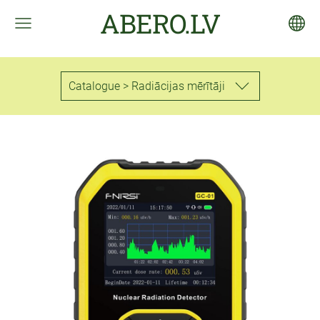
ABERO.LV
Catalogue > Radiācijas mērītāji