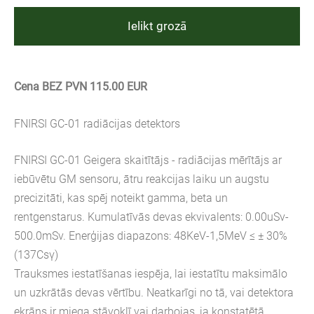
Ielikt grozā
Cena BEZ PVN 115.00 EUR
FNIRSI GC-01 radiācijas detektors
FNIRSI GC-01 Geigera skaitītājs - radiācijas mērītājs ar
iebūvētu GM sensoru, ātru reakcijas laiku un augstu
precizitāti, kas spēj noteikt gamma, beta un
rentgenstarus. Kumulatīvās devas ekvivalents: 0.00uSv-
500.0mSv. Enerģijas diapazons: 48KeV-1,5MeV ≤ ± 30%
(137Csγ)
Trauksmes iestatīšanas iespēja, lai iestatītu maksimālo
un uzkrātās devas vērtību. Neatkarīgi no tā, vai detektora
ekrāns ir miega stāvoklī vai darbojas, ja konstatētā