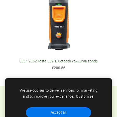
0564 2552 Testo 552i Bluetooth vakuuma zonde
€200.86
We use cookies to deliver services, for marketing
Sīkdatnes
and to improve your experience.
Customize
SIA Abero, Mūkusalas 33, Rīga, Latvija. Tel.: +371
Accept all
67801078, epasts:
info@abero.lv