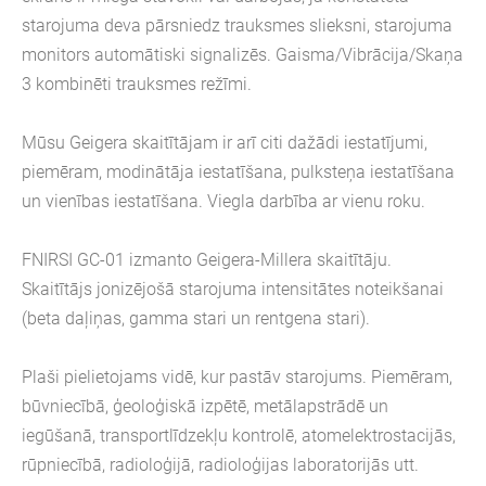
starojuma deva pārsniedz trauksmes slieksni, starojuma
monitors automātiski signalizēs. Gaisma/Vibrācija/Skaņa
3 kombinēti trauksmes režīmi.
Mūsu Geigera skaitītājam ir arī citi dažādi iestatījumi,
piemēram, modinātāja iestatīšana, pulksteņa iestatīšana
un vienības iestatīšana. Viegla darbība ar vienu roku.
FNIRSI GC-01 izmanto Geigera-Millera skaitītāju.
Skaitītājs jonizējošā starojuma intensitātes noteikšanai
(beta daļiņas, gamma stari un rentgena stari).
Plaši pielietojams vidē, kur pastāv starojums. Piemēram,
būvniecībā, ģeoloģiskā izpētē, metālapstrādē un
iegūšanā, transportlīdzekļu kontrolē, atomelektrostacijās,
rūpniecībā, radioloģijā, radioloģijas laboratorijās utt.