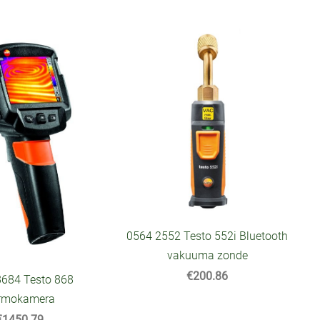
0564 2552 Testo 552i Bluetooth
vakuuma zonde
€200.86
8684 Testo 868
rmokamera
€1450.79