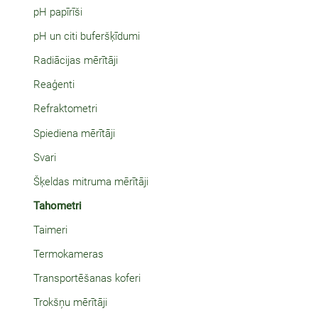
pH papīrīši
pH un citi buferšķīdumi
Radiācijas mērītāji
Reaģenti
Refraktometri
Spiediena mērītāji
Svari
Šķeldas mitruma mērītāji
Tahometri
Taimeri
Termokameras
Transportēšanas koferi
Trokšņu mērītāji