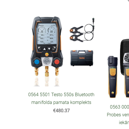
0564 5501 Testo 550s Bluetooth
manifolda pamata komplekts
0563 000
€480.37
Probes vent
iekā