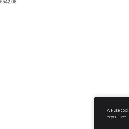
€542.08
We use cooki
experience.