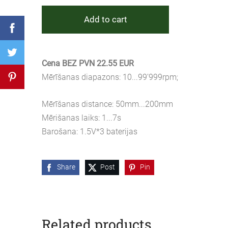
Add to cart
Cena BEZ PVN 22.55 EUR
Mērīšanas diapazons: 10...99’999rpm;
Mērīšanas distance: 50mm...200mm
Mērišanas laiks: 1...7s
Barošana: 1.5V*3 baterijas
Share
Post
Pin
Related products