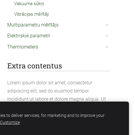
Vakuuma sūkņi
Vibrācijas mērītāji
Multiparametru mērītājs
›
Elektriskie parametri
›
Thermometers
›
Extra contentus
Lorem ipsum dolor sit amet, consectetur
adipiscing elit, sed do eiusmod tempor
incididunt ut labore et dolore magna aliqua. Ut
enim ad minim veniam, quis nostrud
exercitation ullamco laboris nisi ut aliquip ex ea
es to deliver services, for marketing and to improve your
Customize
commodo consequat.