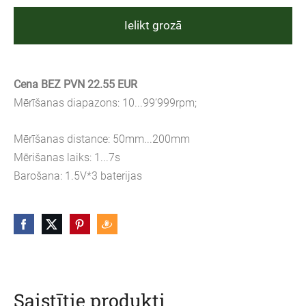
Ielikt grozā
Cena BEZ PVN 22.55 EUR
Mērīšanas diapazons: 10...99’999rpm;
Mērīšanas distance: 50mm...200mm
Mērišanas laiks: 1...7s
Barošana: 1.5V*3 baterijas
Saistītie produkti