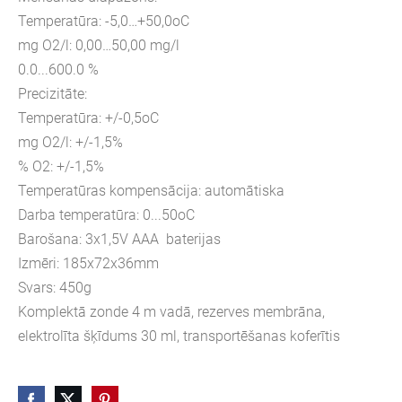
Temperatūra: -5,0…+50,0oC
mg O2/l: 0,00…50,00 mg/l
0.0...600.0 %
Precizitāte:
Temperatūra: +/-0,5oC
mg O2/l: +/-1,5%
% O2: +/-1,5%
Temperatūras kompensācija: automātiska
Darba temperatūra: 0...50oC
Barošana: 3x1,5V AAA baterijas
Izmēri: 185x72x36mm
Svars: 450g
Komplektā zonde 4 m vadā, rezerves membrāna,
elektrolīta šķīdums 30 ml, transportēšanas koferītis