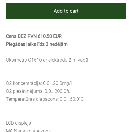
Add to cart
Cena BEZ PVN 610,50 EUR
Piegādes laiks līdz 3 nedēļām
Oksimetrs G1610 ar elektrodu 2 m vadā
O2 koncentrācija: 0.0...20.0mg/l
O2 piesātinājums: 0.0...200.0%
Temperatūras diapazons: 0.0...60.0°C
LCD displejs
Mērīšanas diapazons: