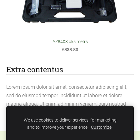
AZ8403 oksimetrs
€338.80
Extra contentus
Lorem ipsum dolor sit amet, consectetur adipiscing elit,
sed do eiusmod tempor incididunt ut labore et dolore
magna aliqua. Ut enim ad minim veniam, quis nostrud
exercitation ullamco laboris nisi ut aliquip ex ea
We use cookies to deliver services, for marketing
commodo consequat.
and to improve your experience.
Customize