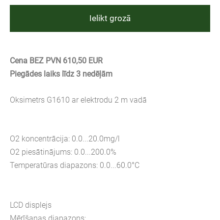
Ielikt grozā
Cena BEZ PVN 610,50 EUR
Piegādes laiks līdz 3 nedēļām
Oksimetrs G1610 ar elektrodu 2 m vadā
O2 koncentrācija: 0.0...20.0mg/l
O2 piesātinājums: 0.0...200.0%
Temperatūras diapazons: 0.0...60.0°C
LCD displejs
Mērīšanas diapazons: