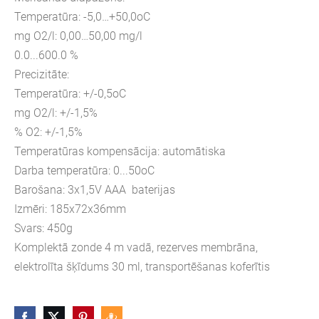
Temperatūra: -5,0…+50,0oC
mg O2/l: 0,00…50,00 mg/l
0.0...600.0 %
Precizitāte:
Temperatūra: +/-0,5oC
mg O2/l: +/-1,5%
% O2: +/-1,5%
Temperatūras kompensācija: automātiska
Darba temperatūra: 0...50oC
Barošana: 3x1,5V AAA baterijas
Izmēri: 185x72x36mm
Svars: 450g
Komplektā zonde 4 m vadā, rezerves membrāna,
elektrolīta šķīdums 30 ml, transportēšanas koferītis