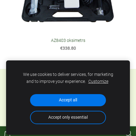
AZ8403 oksimetrs
€338.80
We use cookies to deliver services, for marketing
Sīkdatnes
and to improve your experience.
Customize
SIA Abero, Mūkusalas 33, Rīga, Latvija. Tel.: +371
Accept all
67801078, epasts:
info@abero.lv
Accept only essential