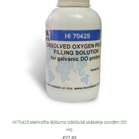
HI7042S elektrolīta šķīdums izšķīdušā skābekļa zondēm (30
ml)
€27.83