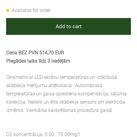
Available for order
Add to cart
Cena BEZ PVN 514,70 EUR
Piegādes laiks līdz 3 nedēļām
Oksimetrs ar LCD ekrānu temperatūras un izšķīdušā
skābekļa mērījumu attēlošanai. Automātiska
temperatūras un gaisa spiediena kompensācija, sāļuma
korekcija. Neliels un ērts skābekļa sensors pH elektroda
izmēros. Vienkārša kalibrēšanas procedūra gaisā.
O2 koncentrācija: 0.00...70.00mg/l