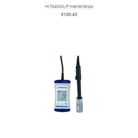
HI76409A/P membrānas
€100.43