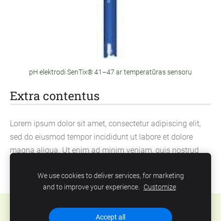
pH elektrodi SenTix® 41–47 ar temperatūras sensoru
Extra contentus
Lorem ipsum dolor sit amet, consectetur adipiscing elit,
sed do eiusmod tempor incididunt ut labore et dolore
magna aliqua. Ut enim ad minim veniam, quis nostrud
exercitation ullamco laboris nisi ut aliquip ex ea
We use cookies to deliver services, for marketing
commodo consequat.
and to improve your experience.
Customize
Cookies
Accept all