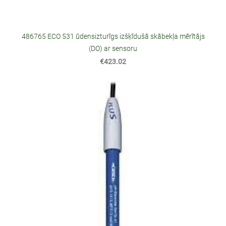
486765 ECO 531 ūdensizturīgs izšķīdušā skābekļa mērītājs
(DO) ar sensoru
€423.02