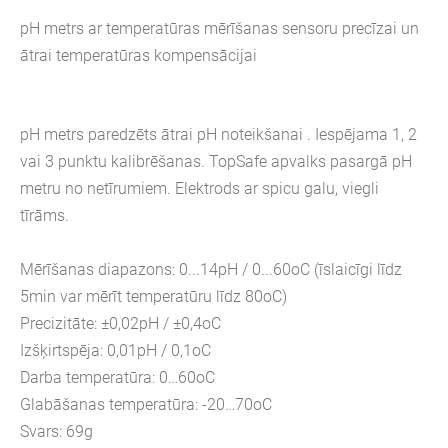
pH metrs ar temperatūras mērīšanas sensoru precīzai un
ātrai temperatūras kompensācijai
pH metrs paredzēts ātrai pH noteikšanai . Iespējama 1, 2
vai 3 punktu kalibrēšanas. TopSafe apvalks pasargā pH
metru no netīrumiem. Elektrods ar spicu galu, viegli
tīrāms.
Mērīšanas diapazons: 0...14pH / 0...60oC (īslaicīgi līdz
5min var mērīt temperatūru līdz 80oC)
Precizitāte: ±0,02pH / ±0,4oC
Izšķirtspēja: 0,01pH / 0,1oC
Darba temperatūra: 0…60oC
Glabāšanas temperatūra: -20…70oC
Svars: 69g