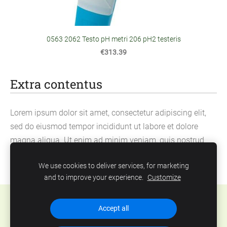
0563 2062 Testo pH metri 206 pH2 testeris
€313.39
Extra contentus
Lorem ipsum dolor sit amet, consectetur adipiscing elit,
sed do eiusmod tempor incididunt ut labore et dolore
magna aliqua. Ut enim ad minim veniam, quis nostrud
exercitation ullamco laboris nisi ut aliquip ex ea
We use cookies to deliver services, for marketing
commodo consequat.
and to improve your experience.
Customize
Cookies
Accept all