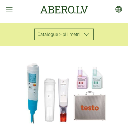
ABERO.LV
Catalogue > pH metri