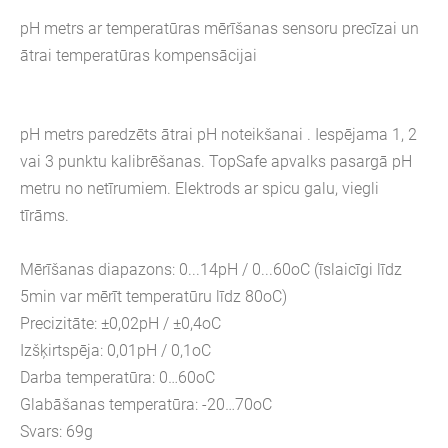
pH metrs ar temperatūras mērīšanas sensoru precīzai un
ātrai temperatūras kompensācijai
pH metrs paredzēts ātrai pH noteikšanai . Iespējama 1, 2
vai 3 punktu kalibrēšanas. TopSafe apvalks pasargā pH
metru no netīrumiem. Elektrods ar spicu galu, viegli
tīrāms.
Mērīšanas diapazons: 0...14pH / 0...60oC (īslaicīgi līdz
5min var mērīt temperatūru līdz 80oC)
Precizitāte: ±0,02pH / ±0,4oC
Izšķirtspēja: 0,01pH / 0,1oC
Darba temperatūra: 0…60oC
Glabāšanas temperatūra: -20…70oC
Svars: 69g