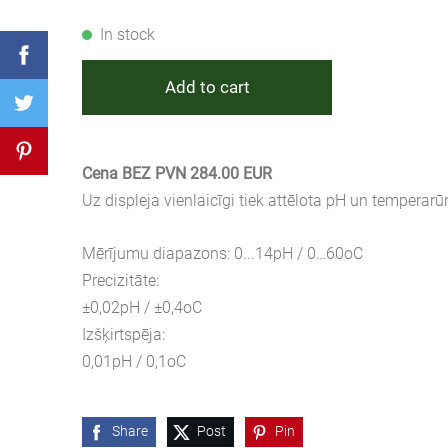
In stock
Add to cart
Cena BEZ PVN 284.00 EUR
Uz displeja vienlaicīgi tiek attēlota pH un tempera
Mērījumu diapazons: 0...14pH / 0…60oC
Precizitāte:
±0,02pH / ±0,4oC
Izšķirtspēja:
0,01pH / 0,1oC
Share
Post
Pin