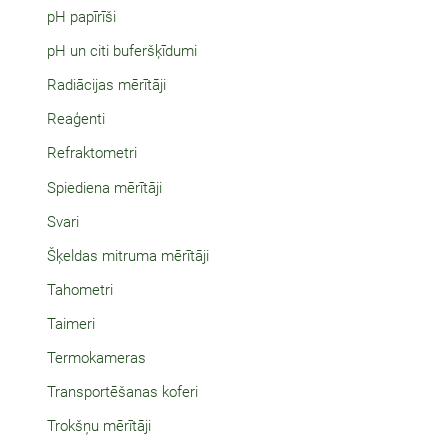
pH papīrīši
pH un citi buferšķīdumi
Radiācijas mērītāji
Reaģenti
Refraktometri
Spiediena mērītāji
Svari
Šķeldas mitruma mērītāji
Tahometri
Taimeri
Termokameras
Transportēšanas koferi
Trokšņu mērītāji