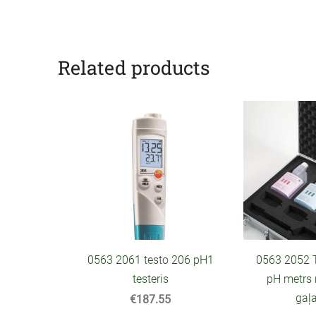
Related products
0563 2052 T
0563 2061 testo 206 pH1
pH metrs 
testeris
gaļ
€187.55