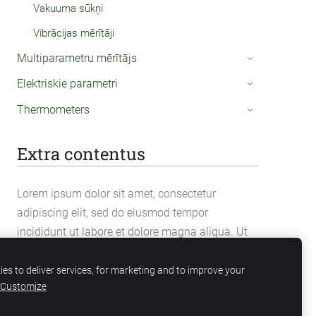
Vakuuma sūkņi
Vibrācijas mērītāji
Multiparametru mērītājs
›
Elektriskie parametri
›
Thermometers
›
Extra contentus
Lorem ipsum dolor sit amet, consectetur
adipiscing elit, sed do eiusmod tempor
incididunt ut labore et dolore magna aliqua. Ut
enim ad minim veniam, quis nostrud
exercitation ullamco laboris nisi ut aliquip ex ea
es to deliver services, for marketing and to improve your
Customize
commodo consequat.