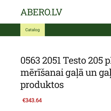
ABERO.LV
Catalog
0563 2051 Testo 205 
mērīšanai gaļā un ga
produktos
€343.64