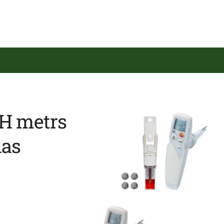
pH metrs
ļas