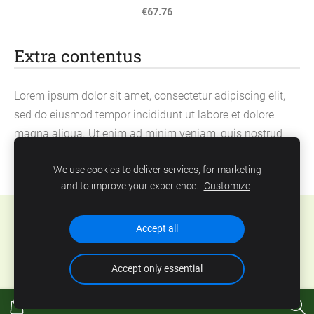
€67.76
Extra contentus
Lorem ipsum dolor sit amet, consectetur adipiscing elit,
sed do eiusmod tempor incididunt ut labore et dolore
magna aliqua. Ut enim ad minim veniam, quis nostrud
exercitation ullamco laboris nisi ut aliquip ex ea
We use cookies to deliver services, for marketing
commodo consequat.
and to improve your experience.
Customize
Cookies
Accept all
Accept only essential