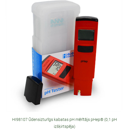
HI98107 Ūdensizturīgs kabatas pH mērītājs pHep® (0,1 pH
izšķirtspēja)