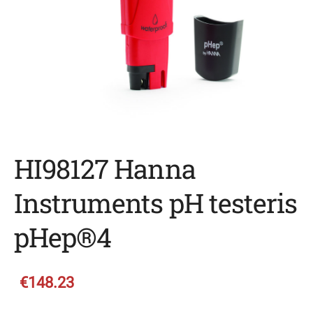
HI98127 Hanna
Instruments pH testeris
pHep®4
€148.23