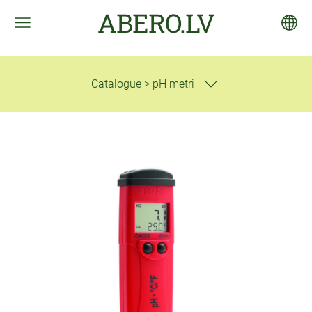
ABERO.LV
Catalogue > pH metri