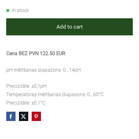
In stock
Add to cart
Cena BEZ PVN 122.50 EUR
pH mērīšanas diapazons: 0…14pH
Precizitāte: ±0,1pH
Temperatūras mērīšanas diapasons: 0…60°C
Precizitāte: ±0,1°C