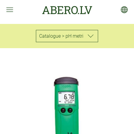
ABERO.LV
Catalogue > pH metri