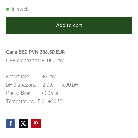
In stock
Add to cart
Cena BEZ PVN 238.50 EUR
ORP diapazons: ±1000 mV
Precizitāte: ±2 mV
pH diapazons: -2.00...+16.00 pH
Precizitāte: ±0.05 pH
Temperatūra: -5.0...+60 °C