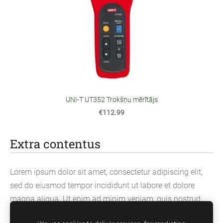
UNI-T UT352 Trokšņu mērītājs
€112.99
Extra contentus
Lorem ipsum dolor sit amet, consectetur adipiscing elit,
sed do eiusmod tempor incididunt ut labore et dolore
magna aliqua. Ut enim ad minim veniam, quis nostrud
exercitation ullamco laboris nisi ut aliquip ex ea