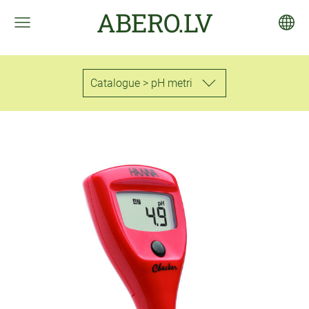
ABERO.LV
Catalogue > pH metri