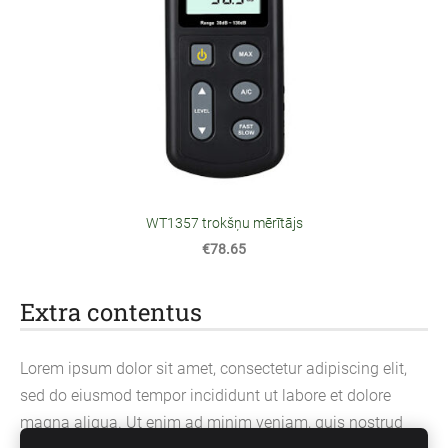
WT1357 trokšņu mērītājs
€78.65
Extra contentus
Lorem ipsum dolor sit amet, consectetur adipiscing elit,
sed do eiusmod tempor incididunt ut labore et dolore
magna aliqua. Ut enim ad minim veniam, quis nostrud