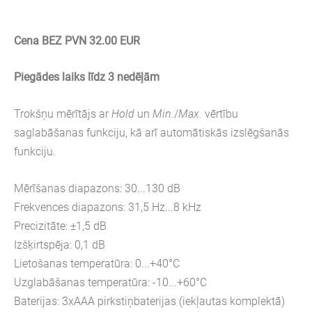
Cena BEZ PVN 32.00 EUR
Piegādes laiks līdz 3 nedēļām
Trokšņu mērītājs ar
Hold
un
Min.
/
Max.
vērtību
saglabāšanas funkciju, kā arī automātiskās izslēgšanās
funkciju.
Mērīšanas diapazons: 30...130 dB
Frekvences diapazons: 31,5 Hz...8 kHz
Precizitāte: ±1,5 dB
Izšķirtspēja: 0,1 dB
Lietošanas temperatūra: 0...+40°C
Uzglabāšanas temperatūra: -10...+60°C
Baterijas: 3xAAA pirkstiņbaterijas (iekļautas komplektā)