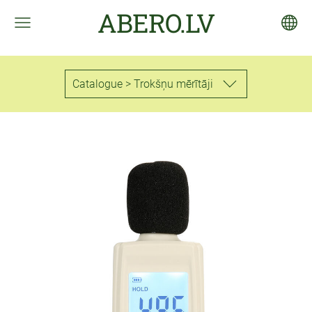
ABERO.LV
Catalogue > Trokšņu mērītāji