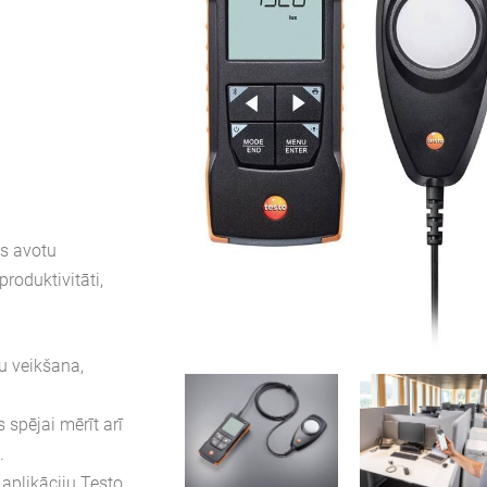
as avotu
roduktivitāti,
u veikšana,
 spējai mērīt arī
.
 aplikāciju Testo