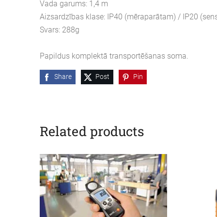
Vada garums: 1,4 m
Aizsardzības klase: IP40 (mēraparātam) / IP20 (se
Svars: 288g
Papildus komplektā transportēšanas soma.
Share
Post
Pin
Related products