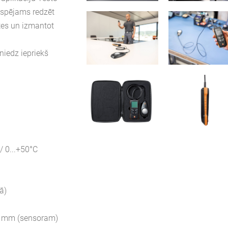
iespējams redzēt
ites un izmantot
niedz iepriekš
/ 0...+50°C
ā)
3 mm (sensoram)