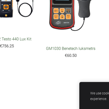
 Testo 440 Lux Kit
€756.25
GM1030 Benetech luksmetrs
€60.50
We use cooki
experience.