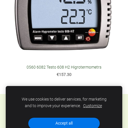
0560 6082 Testo 608 H2 Higrotermometrs
€157.30
We use cookies to deliver services, for marketing
Sīkdatnes
and to improve your experience.
Customize
SIA Abero, Mūkusalas 33, Rīga, Latvija. Tel.: +371
Accept all