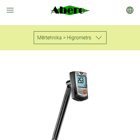
Mērtehnika > Higrometrs