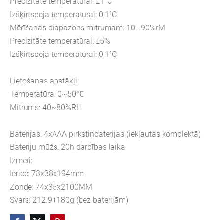
Precizitāte temperatūrai: ±1°C
Izšķirtspēja temperatūrai: 0,1°C
Mērīšanas diapazons mitrumam: 10...90%rM
Precizitāte temperatūrai: ±5%
Izšķirtspēja temperatūrai: 0,1°C
Lietošanas apstākļi:
Temperatūra: 0~50℃
Mitrums: 40~80%RH
Baterijas: 4xAAA pirkstiņbaterijas (iekļautas komplektā)
Bateriju mūžs: 20h darbības laika
Izmēri:
Ierīce: 73x38x194mm
Zonde: 74x35x2100MM
Svars: 212.9+180g (bez baterijām)