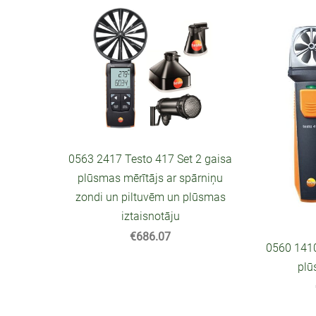
0563 2417 Testo 417 Set 2 gaisa
plūsmas mērītājs ar spārniņu
zondi un piltuvēm un plūsmas
iztaisnotāju
€686.07
0560 1410
plū