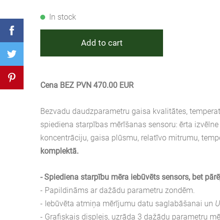
In stock
Add to cart
Cena BEZ PVN 470.00 EUR
Bezvadu daudzparametru gaisa kvalitātes, tempera
spiediena starpības mērīšanas sensoru: ērta izvēlne
koncentrāciju, gaisa plūsmu, relatīvo mitrumu, te
komplektā.
- Spiediena starpību mēra iebūvēts sensors, bet p
- Papildināms ar dažādu parametru zondēm.
-
Iebūvēta atmiņa mērījumu datu saglabāšanai
un
-
Grafiskais
displejs, uzrāda 3 dažādu parametru mēr