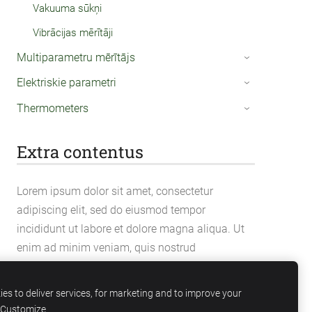
Vakuuma sūkņi
Vibrācijas mērītāji
Multiparametru mērītājs
›
Elektriskie parametri
›
Thermometers
›
Extra contentus
Lorem ipsum dolor sit amet, consectetur
adipiscing elit, sed do eiusmod tempor
incididunt ut labore et dolore magna aliqua. Ut
enim ad minim veniam, quis nostrud
exercitation ullamco laboris nisi ut aliquip ex ea
commodo consequat.
es to deliver services, for marketing and to improve your
Customize