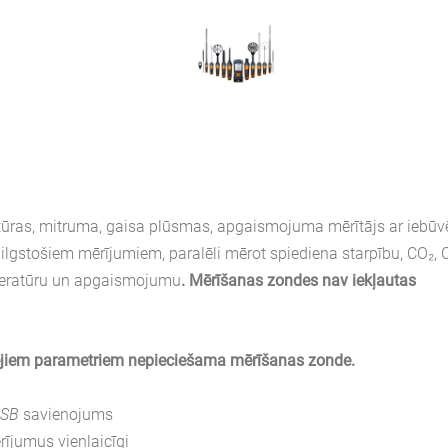
tūras, mitruma, gaisa plūsmas,
apgaismojuma
mērītājs ar iebūv
 ilgstošiem mērījumiem, paralēli mērot spiediena starpību, CO₂, 
mperatūru un apgaismojumu
. Mērīšanas zondes nav iekļautas
ārējiem parametriem nepieciešama mērīšanas zonde.
USB
savienojums
ījumus vienlaicīgi