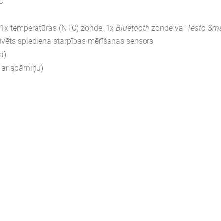
°C
 1x temperatūras (NTC) zonde, 1x
Bluetooth
zonde vai
Testo Sma
ūvēts spiediena starpības mērīšanas sensors
ā)
 ar spārniņu)