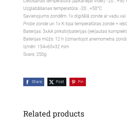
Lietošanas temperatūra (apkārtējai videi): -20...+50
Uzglabāšanas temperatūra: -20...+50°C
Savienojums zondēm: 1x digitālā zonde ar vadu vai
Probe
zonde un 1x K-tipa temperatūras zonde + ieb
Baterijas: 3xAA pirkstiņbaterijas (iekļautas komplekt
Baterijas mūžs: 12 h (izmantojot anemometra zondi
Izmēri: 154×65×32 mm
Svars: 250g
Share
Post
Pin
Related products