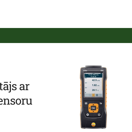
ājs ar
sensoru