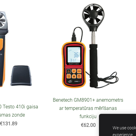
Benetech GM8901+ anemometrs
 Testo 410i gaisa
ar temperatūras mērīšanas
smas zonde
funkciju
€131.89
€62.00
We use cooki
experience.