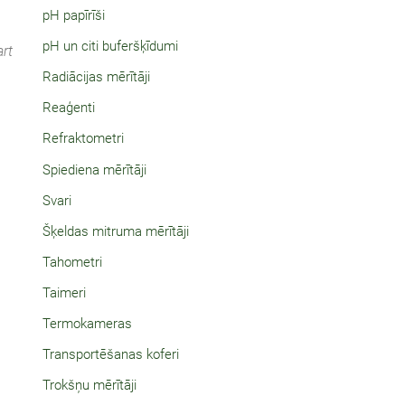
pH papīrīši
pH un citi buferšķīdumi
rt
Radiācijas mērītāji
Reaģenti
Refraktometri
Spiediena mērītāji
Svari
Šķeldas mitruma mērītāji
Tahometri
Taimeri
Termokameras
Transportēšanas koferi
Trokšņu mērītāji