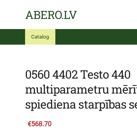
ABERO.LV
Catalog
0560 4402 Testo 440
multiparametru mērīt
spiediena starpības 
€568.70