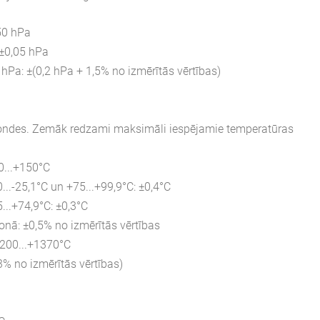
50 hPa
±0,05 hPa
0 hPa:
±(0,2 hPa + 1,5% no izmērītās vērtības)
 zondes. Zemāk redzami maksimāli iespējamie temperatūras
40...+150°C
...-25,1
°C
un +75...+99,9
°C
: ±0,4°C
...+74,9
°C
: ±0,3°C
onā: ±0,5% no izmērītās vērtības
 -200...+1370°C
3% no izmērītās vērtības)