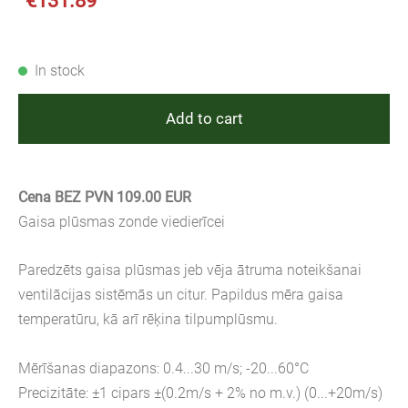
€131.89
In stock
Add to cart
Cena BEZ PVN 109.00 EUR
Gaisa plūsmas zonde viedierīcei
Paredzēts gaisa plūsmas jeb vēja ātruma noteikšanai
ventilācijas sistēmās un citur. Papildus mēra gaisa
temperatūru, kā arī rēķina tilpumplūsmu.
Mērīšanas diapazons: 0.4...30 m/s; -20...60°C
Precizitāte: ±1 cipars ±(0.2m/s + 2% no m.v.) (0...+20m/s)