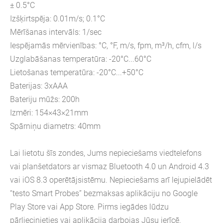
± 0.5°C
Izšķirtspēja: 0.01m/s; 0.1°C
Mērīšanas intervāls: 1/sec
Iespējamās mērvienības: °C, °F, m/s, fpm, m³/h, cfm, l/s
Uzglabāšanas temperatūra: -20°C...60°C
Lietošanas temperatūra: -20°C...+50°C
Baterijas: 3xAAA
Bateriju mūžs: 200h
Izmēri: 154×43×21mm
Spārniņu diametrs: 40mm
Lai lietotu šīs zondes, Jums nepieciešams viedtelefons
vai planšetdators ar vismaz Bluetooth 4.0 un Android 4.3
vai iOS 8.3 operētājsistēmu. Nepieciešams arī lejupielādēt
“testo Smart Probes” bezmaksas aplikāciju no Google
Play Store vai App Store. Pirms iegādes lūdzu
pārliecinieties vai aplikācija darbojas Jūsu ierīcē.