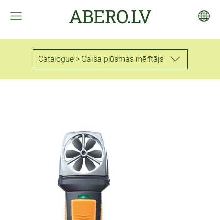
ABERO.LV
Catalogue > Gaisa plūsmas mērītājs