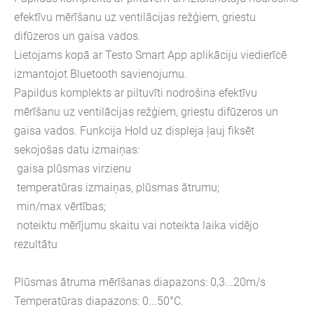
efektīvu mērīšanu uz ventilācijas režģiem, griestu
difūzeros un gaisa vados.
Lietojams kopā ar Testo Smart App aplikāciju viedierīcē
izmantojot Bluetooth savienojumu.
Papildus komplekts ar piltuvīti nodrošina efektīvu
mērīšanu uz ventilācijas režģiem, griestu difūzeros un
gaisa vados. Funkcija Hold uz displeja ļauj fiksēt
sekojošas datu izmaiņas:
gaisa plūsmas virzienu
temperatūras izmaiņas, plūsmas ātrumu;
min/max vērtības;
noteiktu mērījumu skaitu vai noteikta laika vidējo
rezultātu
Plūsmas ātruma mērīšanas diapazons: 0,3...20m/s
Temperatūras diapazons: 0...50°C.