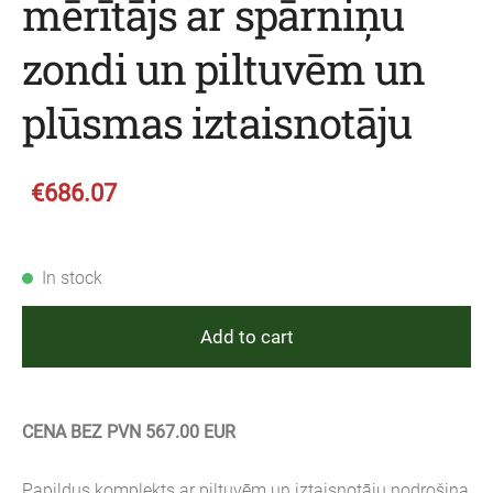
mērītājs ar spārniņu
zondi un piltuvēm un
plūsmas iztaisnotāju
€686.07
In stock
Add to cart
CENA BEZ PVN 567.00 EUR
Papildus komplekts ar piltuvēm un iztaisnotāju nodrošina