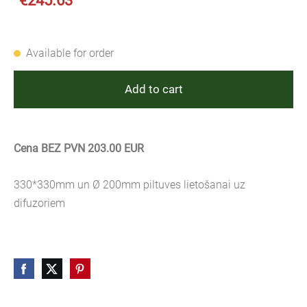
€245.63
Available for order
Add to cart
Cena BEZ PVN 203.00 EUR
330*330mm un Ø 200mm piltuves lietošanai uz
difuzoriem