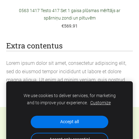
0563 1417 Testo 417 Set 1 gaisa plūsmas mērītājs ar
spārniņu zondi un piltuvēm
€569.91
Extra contentus
Lorem ipsum dolor sit amet, consectetur adipiscing elit,
sed do eiusmod tempor incididunt ut labore et dolore
magna aliqua. Ut enim ad minim veniam, quis nostrud
exercitation ullamco laboris nisi ut aliquip ex ea
We use cookies to deliver services, for marketing
commodo consequat.
and to improve your experience.
Customize
Cookies
Accept all