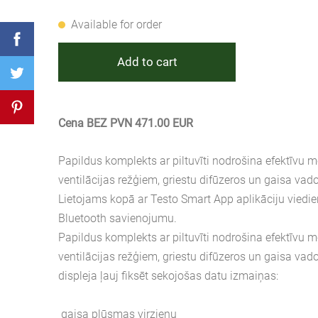
Available for order
Add to cart
Cena BEZ PVN 471.00 EUR
Papildus komplekts ar piltuvīti nodrošina efektīvu 
ventilācijas režģiem, griestu difūzeros un gaisa vad
Lietojams kopā ar Testo Smart App aplikāciju viedie
Bluetooth savienojumu.
Papildus komplekts ar piltuvīti nodrošina efektīvu 
ventilācijas režģiem, griestu difūzeros un gaisa vad
displeja ļauj fiksēt sekojošas datu izmaiņas:
gaisa plūsmas virzienu