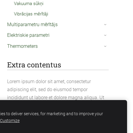
Vakuuma sūkņi
Vibrācijas mērītāji
Multiparametru mērītājs
›
Elektriskie parametri
›
Thermometers
›
Extra contentus
Lorem ipsum dolor sit amet, consectetur
adipiscing elit, sed do eiusmod tempor
incididunt ut labore et dolore magna aliqua. Ut
enim ad minim veniam, quis nostrud
exercitation ullamco laboris nisi ut aliquip ex ea
es to deliver services, for marketing and to improve your
Customize
commodo consequat.