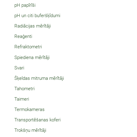
pH papīrīši
pH un citi buferšķīdumi
Radiācijas mērītāji
Reaģenti
Refraktometri
Spiediena mērītāji
Svari
Šķeldas mitruma mērītāji
Tahometri
Taimeri
Termokameras
Transportēšanas koferi
Trokšņu mērītāji