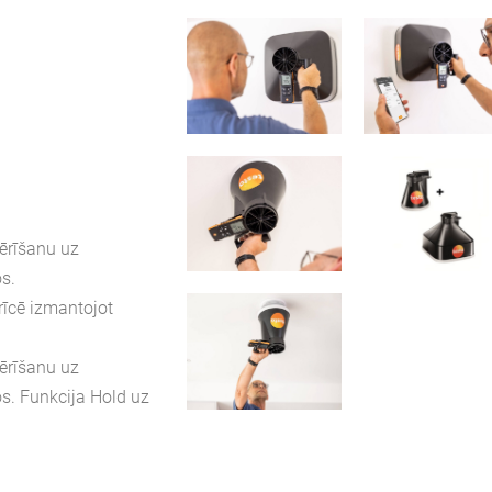
mērīšanu uz
os.
rīcē izmantojot
mērīšanu uz
os. Funkcija Hold uz