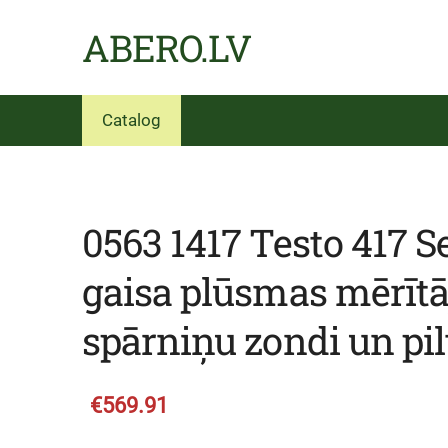
ABERO.LV
Catalog
0563 1417 Testo 417 Se
gaisa plūsmas mērītā
spārniņu zondi un pi
€569.91