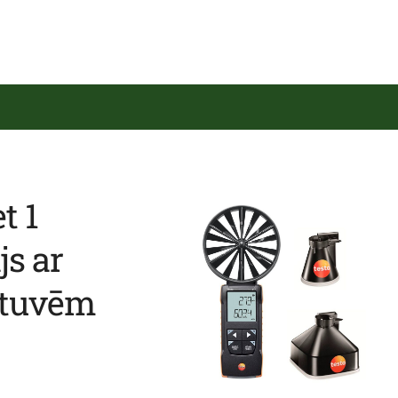
t 1
js ar
ltuvēm