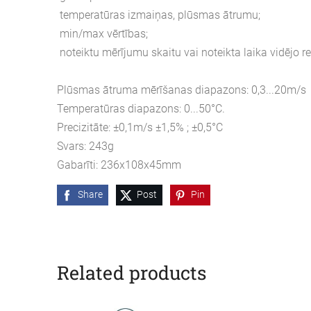
temperatūras izmaiņas, plūsmas ātrumu;
min/max vērtības;
noteiktu mērījumu skaitu vai noteikta laika vidējo r
Plūsmas ātruma mērīšanas diapazons: 0,3...20m/s
Temperatūras diapazons: 0...50°C.
Precizitāte: ±0,1m/s ±1,5% ; ±0,5°C
Svars: 243g
Gabarīti: 236x108x45mm
Share
Post
Pin
Related products