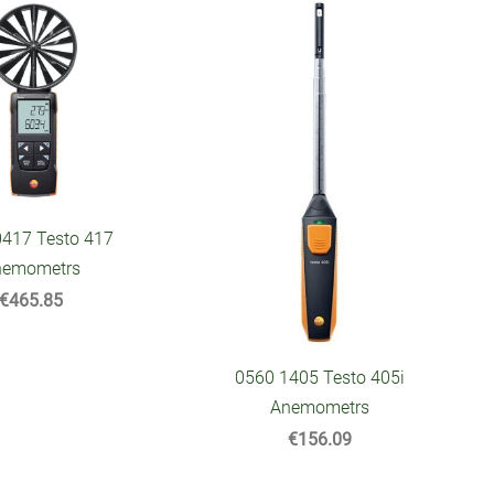
0417 Testo 417
nemometrs
€465.85
0560 1405 Testo 405i
Anemometrs
€156.09