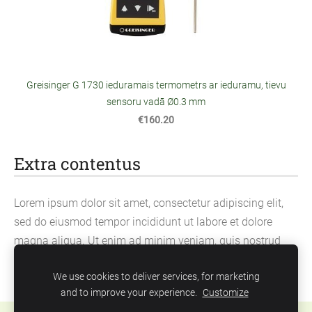
Greisinger G 1730 ieduramais termometrs ar ieduramu, tievu
sensoru vadā Ø0.3 mm
€160.20
Extra contentus
Lorem ipsum dolor sit amet, consectetur adipiscing elit,
sed do eiusmod tempor incididunt ut labore et dolore
magna aliqua. Ut enim ad minim veniam, quis nostrud
exercitation ullamco laboris nisi ut aliquip ex ea
We use cookies to deliver services, for marketing
commodo consequat.
and to improve your experience.
Customize