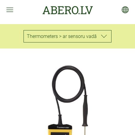
ABERO.LV
Thermometers > ar sensoru vadā