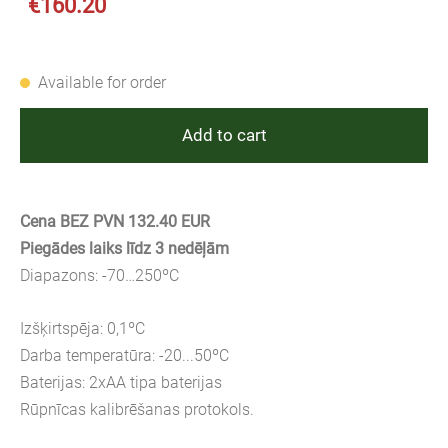
€160.20
Available for order
Add to cart
Cena BEZ PVN 132.40 EUR
Piegādes laiks līdz 3 nedēļām
Diapazons: -70…250ºC
Izšķirtspēja: 0,1ºC
Darba temperatūra: -20...50ºC
Baterijas: 2xAA tipa baterijas
Rūpnīcas kalibrēšanas protokols.