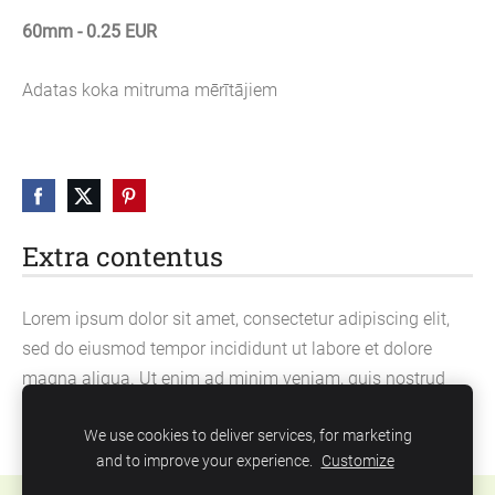
60mm - 0.25 EUR
Adatas koka mitruma mērītājiem
Extra contentus
Lorem ipsum dolor sit amet, consectetur adipiscing elit,
sed do eiusmod tempor incididunt ut labore et dolore
magna aliqua. Ut enim ad minim veniam, quis nostrud
exercitation ullamco laboris nisi ut aliquip ex ea
We use cookies to deliver services, for marketing
commodo consequat.
and to improve your experience.
Customize