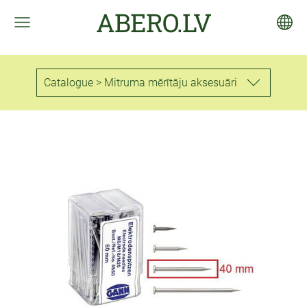
ABERO.LV
Catalogue > Mitruma mērītāju aksesuāri