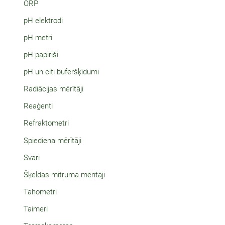
ORP
pH elektrodi
pH metri
pH papīrīši
pH un citi buferšķīdumi
Radiācijas mērītāji
Reaģenti
Refraktometri
Spiediena mērītāji
Svari
Šķeldas mitruma mērītāji
Tahometri
Taimeri