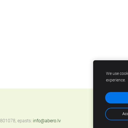
We use cooki
experience.
Acc
67801078, epasts:
info@abero.lv