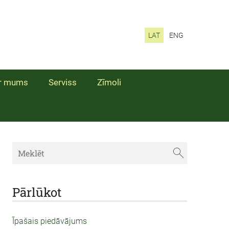
LAT
ENG
r mums
Serviss
Zīmoli
Pārlūkot
Īpašais piedāvājums