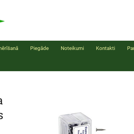
ērīšanā
Piegāde
Noteikumi
Kontakti
Pa
a
s