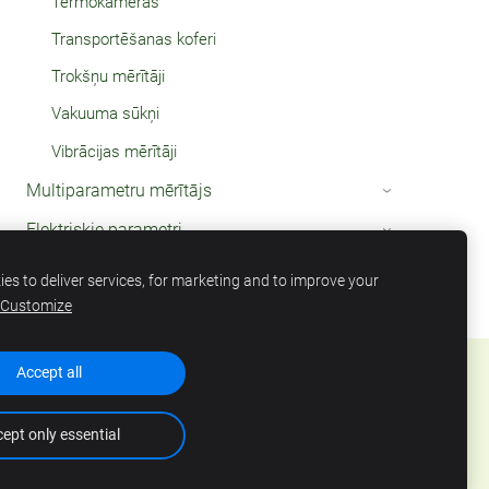
Termokameras
Transportēšanas koferi
Trokšņu mērītāji
Vakuuma sūkņi
Vibrācijas mērītāji
Multiparametru mērītājs
›
Elektriskie parametri
›
Termometri
›
es to deliver services, for marketing and to improve your
Customize
Accept all
ept only essential