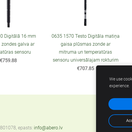
0 Digitālā 16 mm
0635 1570 Testo Digitāla matiņa
 zondes galva ar
gaisa plūsmas zonde ar
atūras sensoru
mitruma un temperatūras
sensoru universālajam rokturim
€759.88
€707.85
We use cooki
experience.
Acc
67801078, epasts:
info@abero.lv