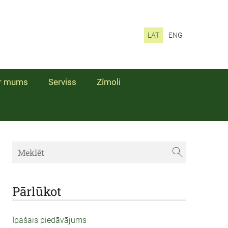
LAT
ENG
r mums
Serviss
Zīmoli
Pārlūkot
Īpašais piedāvājums