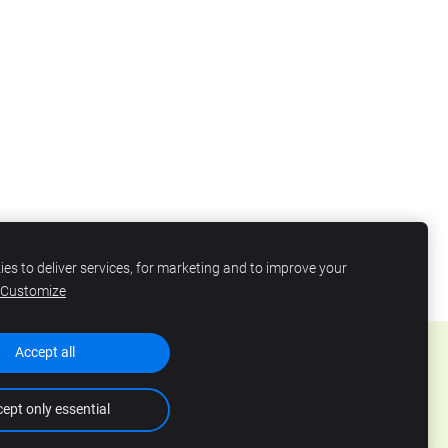
es to deliver services, for marketing and to improve your
Customize
Accept all
ept only essential