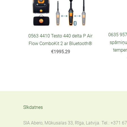
0635 957
0563 4410 Testo 440 delta P Air
spārniņu
Flow ComboKit 2 ar Bluetooth®
temper
€1995.29
Sīkdatnes
SIA Abero, Mūkusalas 33, Rīga, Latvija. Tel.: +371 