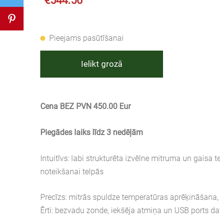
€544.50
Pieejams pasūtīšanai
Ielikt grozā
Cena BEZ PVN 450.00 Eur
Piegādes laiks līdz 3 nedēļām
Intuitīvs: labi strukturēta izvēlne mitruma un gaisa
noteikšanai telpās
Precīzs: mitrās spuldze temperatūras aprēķināšana
Ērti: bezvadu zonde, iekšēja atmiņa un USB ports d