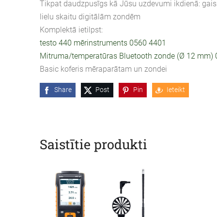
Tikpat daudzpusīgs kā Jūsu uzdevumi ikdienā: gaisa
lielu skaitu digitālām zondēm
Komplektā ietilpst:
testo 440 mērinstruments 0560 4401
Mitruma/temperatūras Bluetooth zonde (Ø 12 mm)
Basic koferis mēraparātam un zondei
Share
Post
Pin
Ieteikt
Saistītie produkti