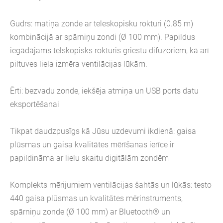
Gudrs: matiņa zonde ar teleskopisku rokturi (0.85 m)
kombinācijā ar spārniņu zondi (Ø 100 mm). Papildus
iegādājams telskopisks rokturis griestu difuzoriem, kā arī
piltuves liela izmēra ventilācijas lūkām.
Ērti: bezvadu zonde, iekšēja atmiņa un USB ports datu
eksportēšanai
Tikpat daudzpusīgs kā Jūsu uzdevumi ikdienā: gaisa
plūsmas un gaisa kvalitātes mērīšanas ierīce ir
papildināma ar lielu skaitu digitālām zondēm
Komplekts mērijumiem ventilācijas šahtās un lūkās: testo
440 gaisa plūsmas un kvalitātes mērinstruments,
spārniņu zonde (Ø 100 mm) ar Bluetooth® un