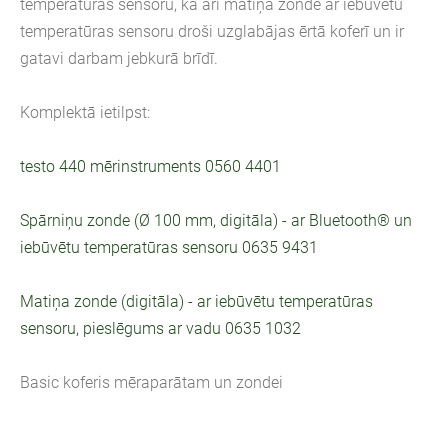
temperatūras sensoru, kā arī matiņa zonde ar iebūvētu
temperatūras sensoru droši uzglabājas ērtā koferī un ir
gatavi darbam jebkurā brīdī.
Komplektā ietilpst:
testo 440 mērinstruments 0560 4401
Spārniņu zonde (Ø 100 mm, digitāla) - ar Bluetooth® un
iebūvētu temperatūras sensoru 0635 9431
Matiņa zonde (digitāla) - ar iebūvētu temperatūras
sensoru, pieslēgums ar vadu 0635 1032
Basic koferis mēraparātam un zondei