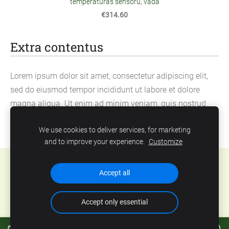
temperatūras sensoru, vadā
€314.60
Extra contentus
Lorem ipsum dolor sit amet, consectetur adipiscing elit,
sed do eiusmod tempor incididunt ut labore et dolore
magna aliqua. Ut enim ad minim veniam, quis nostrud
exercitation ullamco laboris nisi ut aliquip ex ea
We use cookies to deliver services, for marketing
commodo consequat.
and to improve your experience.
Customize
Cookies
Accept all
Accept only essential