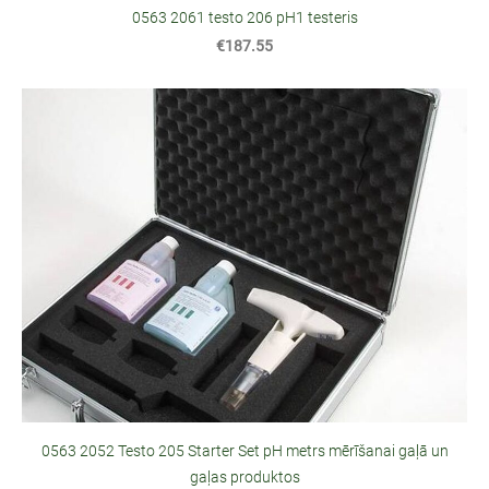
0563 2061 testo 206 pH1 testeris
€187.55
0563 2052 Testo 205 Starter Set pH metrs mērīšanai gaļā un
gaļas produktos