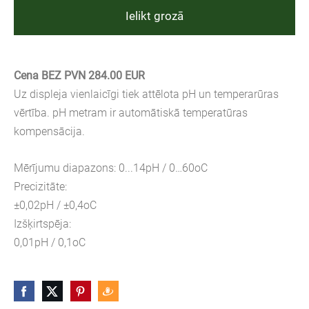
Ielikt grozā
Cena BEZ PVN 284.00 EUR
Uz displeja vienlaicīgi tiek attēlota pH un temperarūras
vērtība. pH metram ir automātiskā temperatūras
kompensācija.
Mērījumu diapazons: 0...14pH / 0…60oC
Precizitāte:
±0,02pH / ±0,4oC
Izšķirtspēja:
0,01pH / 0,1oC