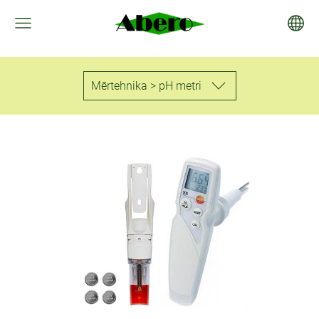
Mērtehnika > pH metri