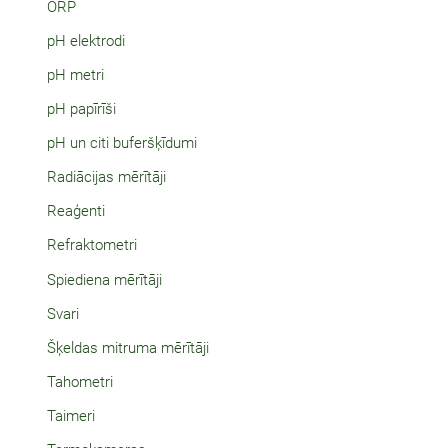
ORP
pH elektrodi
pH metri
pH papīrīši
pH un citi buferšķīdumi
Radiācijas mērītāji
Reaģenti
Refraktometri
Spiediena mērītāji
Svari
Šķeldas mitruma mērītāji
Tahometri
Taimeri