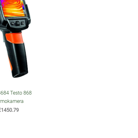
8684 Testo 868
rmokamera
€1450.79