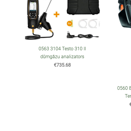
0563 3104 Testo 310 II
dūmgāzu analizators
€735.68
0560 
Te