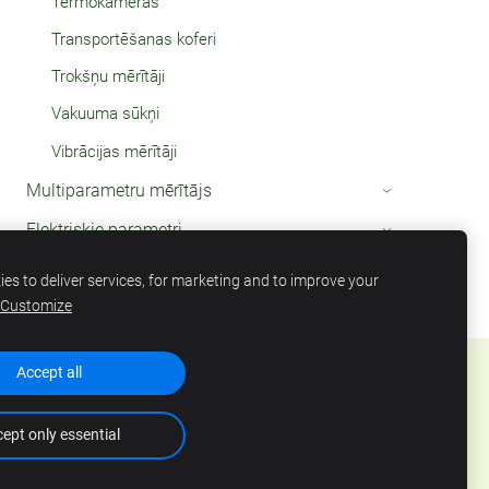
Termokameras
Transportēšanas koferi
Trokšņu mērītāji
Vakuuma sūkņi
Vibrācijas mērītāji
Multiparametru mērītājs
›
Elektriskie parametri
›
Termometri
›
es to deliver services, for marketing and to improve your
Customize
Accept all
ept only essential