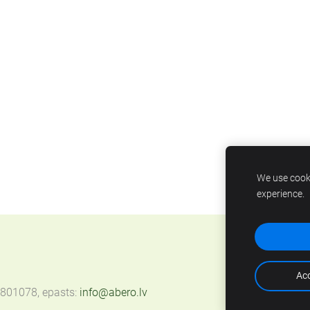
We use cooki
experience.
Acc
67801078, epasts:
info@abero.lv