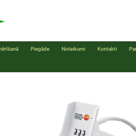
ērīšanā
Piegāde
Noteikumi
Kontakti
Pa