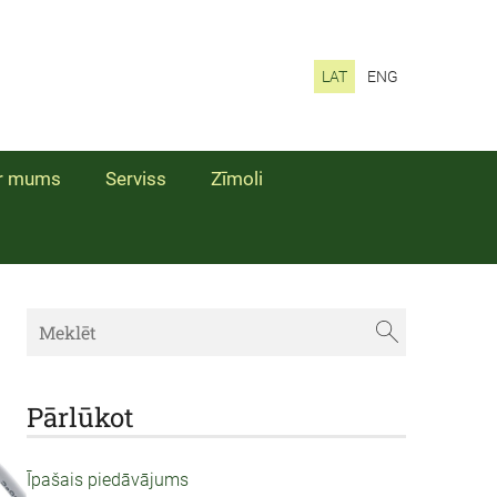
LAT
ENG
r mums
Serviss
Zīmoli
Pārlūkot
Īpašais piedāvājums