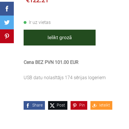
€122.21
Ir uz vietas
Ielikt grozā
Cena BEZ PVN 101.00 EUR
USB datu nolasītājs 174 sērijas logeriem
Share
Post
Pin
Ieteikt