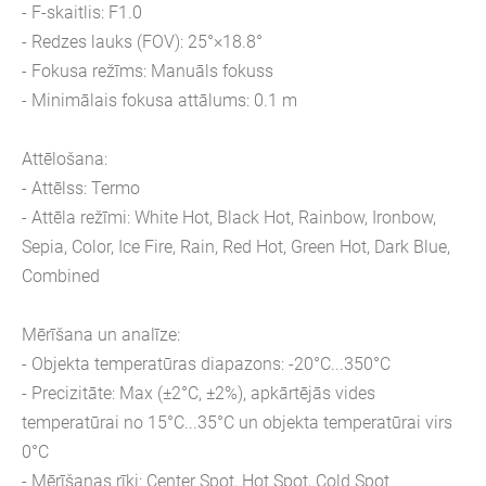
- F-skaitlis: F1.0
- Redzes lauks (FOV): 25°×18.8°
- Fokusa režīms: Manuāls fokuss
- Minimālais fokusa attālums: 0.1 m
Attēlošana:
- Attēlss: Termo
- Attēla režīmi: White Hot, Black Hot, Rainbow, Ironbow,
Sepia, Color, Ice Fire, Rain, Red Hot, Green Hot, Dark Blue,
Combined
Mērīšana un analīze:
- Objekta temperatūras diapazons: -20°C...350°C
- Precizitāte: Max (±2°C, ±2%), apkārtējās vides
temperatūrai no 15°C...35°C un objekta temperatūrai virs
0°C
- Mērīšanas rīki: Center Spot, Hot Spot, Cold Spot