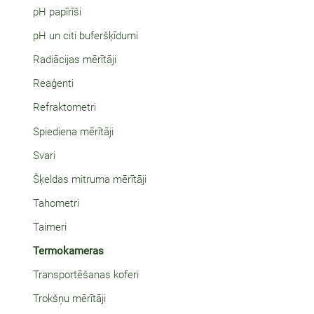
pH papīrīši
pH un citi buferšķīdumi
Radiācijas mērītāji
Reaģenti
Refraktometri
Spiediena mērītāji
Svari
Šķeldas mitruma mērītāji
Tahometri
Taimeri
Termokameras
Transportēšanas koferi
Trokšņu mērītāji