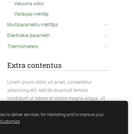
Vakuuma sūkņi
Vibrācijas mērītāji
Multiparametru mērītājs
›
Elektriskie parametri
›
Thermometers
›
Extra contentus
Lorem ipsum dolor sit amet, consectetur
adipiscing elit, sed do eiusmod tempor
incididunt ut labore et dolore magna aliqua. Ut
enim ad minim veniam, quis nostrud
exercitation ullamco laboris nisi ut aliquip ex ea
es to deliver services, for marketing and to improve your
Customize
commodo consequat.