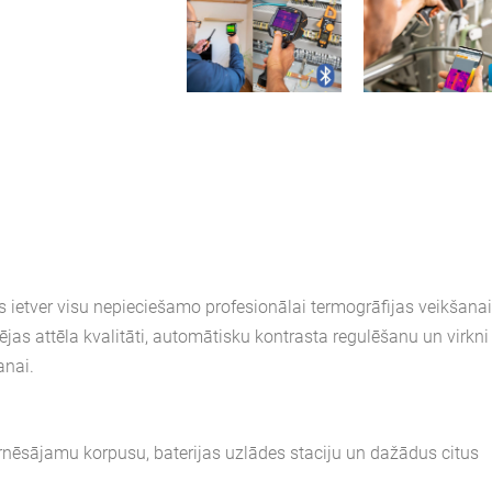
s ietver visu nepieciešamo profesionālai termogrāfijas veikšanai
jas attēla kvalitāti, automātisku kontrasta regulēšanu un virkni
anai.
rnēsājamu korpusu, baterijas uzlādes staciju un dažādus citus