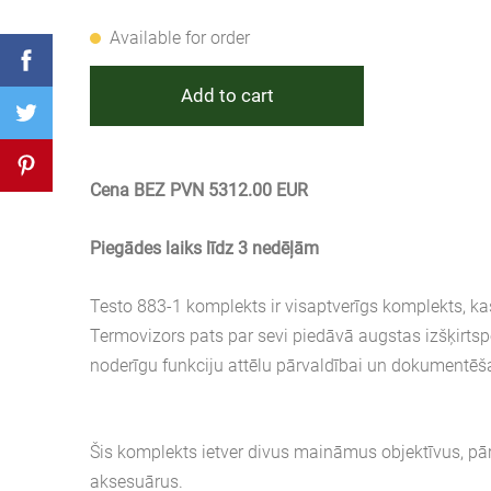
Available for order
Add to cart
Cena BEZ PVN 5312.00 EUR
Piegādes laiks līdz 3 nedēļām
Testo 883-1 komplekts ir visaptverīgs komplekts, ka
Termovizors pats par sevi piedāvā augstas izšķirtspē
noderīgu funkciju attēlu pārvaldībai un dokumentēš
Šis komplekts ietver divus maināmus objektīvus, pā
aksesuārus.