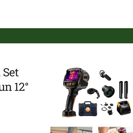
 Set
un 12°