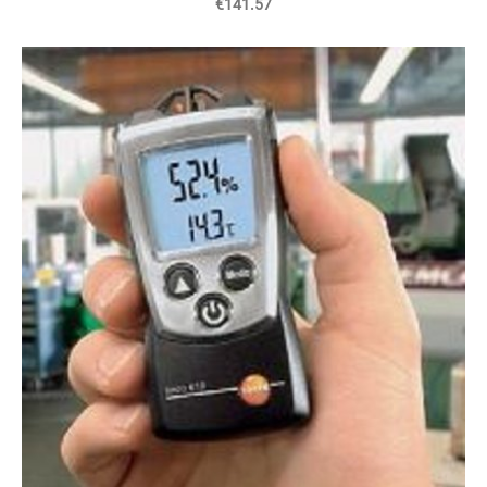
€141.57