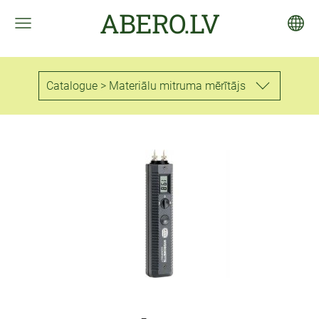
ABERO.LV
Catalogue > Materiālu mitruma mērītājs