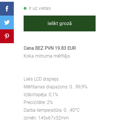
Ir uz vietas
Ielikt grozā
Cena BEZ PVN 19.83 EUR
Koka mitruma mērītājs
Liels LCD displejs.
Mērīšanas diapazons: 0...99,9%
Izšķirtspēja: 0,1%
Precizitāte: 2%
Darba temperatūra: 0...40°C
Izmēri: 145x67x32mm