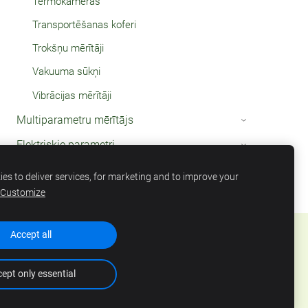
Termokameras
Transportēšanas koferi
Trokšņu mērītāji
Vakuuma sūkņi
Vibrācijas mērītāji
Multiparametru mērītājs
›
Elektriskie parametri
›
Termometri
›
es to deliver services, for marketing and to improve your
Customize
Accept all
ept only essential