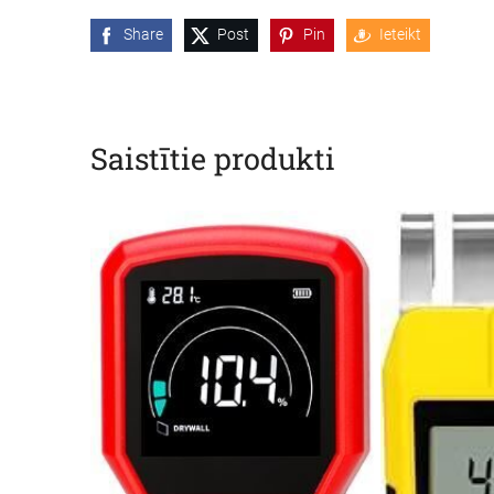
Share
Post
Pin
Ieteikt
Saistītie produkti