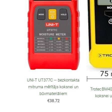
UNI‑T UT377C — bezkontakta
mitruma mērītājs koksnei un
Trotec BM40
būvmateriāliem
koksnei 
€38.72