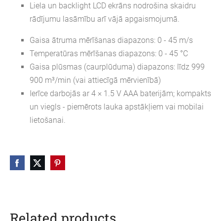
Liela un
backlight LCD
ekrāns nodrošina skaidru
rādījumu lasāmību arī vājā apgaismojumā.
Gaisa ātruma mērīšanas diapazons:
0 - 45 m/s
Temperatūras mērīšanas diapazons:
0 - 45 °C
Gaisa plūsmas (caurplūduma) diapazons: līdz
999
900 m³/min
(vai attiecīgā mērvienībā)
Ierīce darbojās ar 4 × 1.5 V AAA baterijām; kompakts
un viegls - piemērots lauka apstākļiem vai mobilai
lietošanai.
Related products