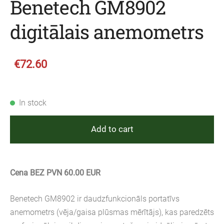
Benetech GM8902
digitālais anemometrs
€72.60
In stock
Add to cart
Cena BEZ PVN 60.00 EUR
Benetech GM8902 ir daudzfunkcionāls portatīvs
anemometrs (vēja/gaisa plūsmas mērītājs), kas paredzēts