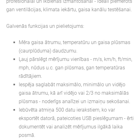
profesionālai un ikdienas izmantošanai - ideāli piemērots
gan ventilācijas, klimata iekārtu, gaisa kanālu testēšanai.
Galvenās funkcijas un pielietojums:
Mēra gaisa
ātrumu
,
temperatūru
un
gaisa plūsmas
(caurplūduma) daudzumu
.
Ļauj pārslēgt mērījumu
vienības
- m/s, km/h, ft/min,
mph, nūdus u.c. gan plūsmas, gan temperatūras
rādītājiem.
Iespēja saglabāt
maksimālo, minimālo un vidējo
gaisa ātrumu, kā arī vidējo vai 2/3 no maksimālās
plūsmas - noderīgs analīzei un izmaiņu sekošanai.
Iebūvēta
atmiņa 500 datu ierakstiem
, ko var
eksportēt datorā, pateicoties
USB pieslēgumam
- ērti
dokumentēt vai analizēt mērījumus ilgākā laika
posmā.