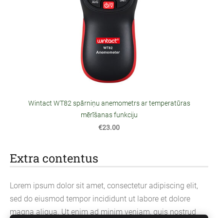
Wintact WT82 spārniņu anemometrs ar temperatūras
mērīšanas funkciju
€23.00
Extra contentus
Lorem ipsum dolor sit amet, consectetur adipiscing elit,
sed do eiusmod tempor incididunt ut labore et dolore
magna aliqua. Ut enim ad minim veniam, quis nostrud