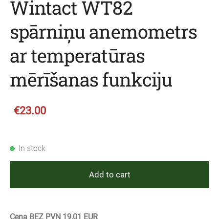
Wintact WT82
spārniņu anemometrs
ar temperatūras
mērīšanas funkciju
€23.00
In stock
Add to cart
Cena BEZ PVN 19,01 EUR