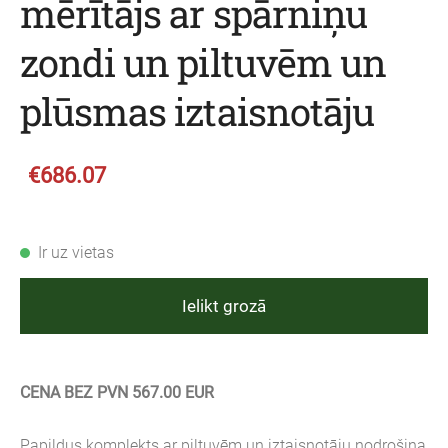
mērītājs ar spārniņu
zondi un piltuvēm un
plūsmas iztaisnotāju
€686.07
Ir uz vietas
Ielikt grozā
CENA BEZ PVN 567.00 EUR
Papildus komplekts ar piltuvēm un iztaisnotāju nodrošina