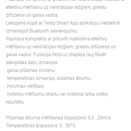
efektīvu mērīšanu uz ventilācijas režģiem, griestu
difūzeros un gaisa vados.
Lietojams kopā ar Testo Smart App aplikāciju viedierīcē
izmantojot Bluetooth savienojumu.
Papildus komplekts ar piltuvīti nodrošina efektīvu
mērīšanu uz ventilācijas režģiem, griestu difūzeros un
gaisa vados. Funkcija Hold uz displeja ļauj fiksēt
sekojošas datu izmaiņas:
gaisa plūsmas virzienu
temperatūras izmaiņas, plūsmas ātrumu;
min/max vērtības;
noteiktu mērījumu skaitu vai noteikta laika vidējo
rezultātu
Plūsmas ātruma mērīšanas diapazons: 0,3...20m/s
Temperatūras diapazons: 0...50°C.