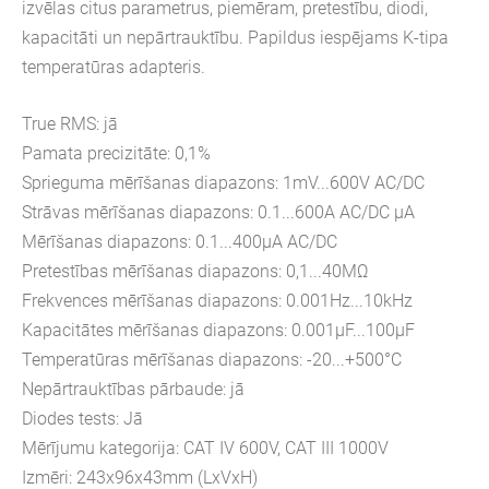
izvēlas citus parametrus, piemēram, pretestību, diodi,
kapacitāti un nepārtrauktību. Papildus iespējams K-tipa
temperatūras adapteris.
True RMS: jā
Pamata precizitāte: 0,1%
Sprieguma mērīšanas diapazons: 1mV...600V AC/DC
Strāvas mērīšanas diapazons: 0.1...600A AC/DC μA
Mērīšanas diapazons: 0.1...400μA AC/DC
Pretestības mērīšanas diapazons: 0,1...40MΩ
Frekvences mērīšanas diapazons: 0.001Hz...10kHz
Kapacitātes mērīšanas diapazons: 0.001μF...100μF
Temperatūras mērīšanas diapazons: -20...+500°C
Nepārtrauktības pārbaude: jā
Diodes tests: Jā
Mērījumu kategorija: CAT IV 600V, CAT III 1000V
Izmēri: 243x96x43mm (LxVxH)