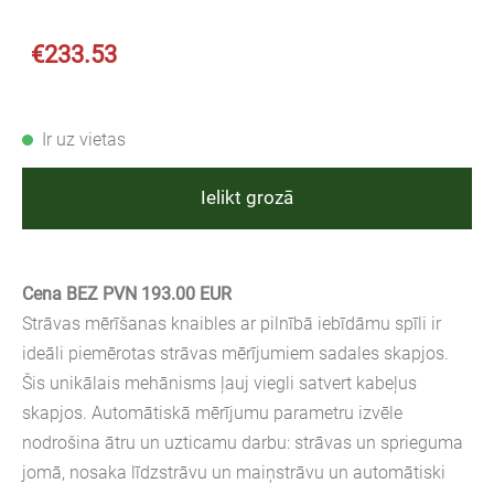
€233.53
Ir uz vietas
Ielikt grozā
Cena BEZ PVN 193.00 EUR
Strāvas mērīšanas knaibles ar pilnībā iebīdāmu spīli ir
ideāli piemērotas strāvas mērījumiem sadales skapjos.
Šis unikālais mehānisms ļauj viegli satvert kabeļus
skapjos. Automātiskā mērījumu parametru izvēle
nodrošina ātru un uzticamu darbu: strāvas un sprieguma
jomā, nosaka līdzstrāvu un maiņstrāvu un automātiski