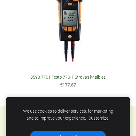
0590 7701 Testo 770-1 Strāvas knaibles
€177.87
We use cookies to deliver services, for marketing
Sīkdatnes
and to improve your experience.
Customize
SIA Abero, Mūkusalas 33, Rīga, Latvija. Tel.: +371