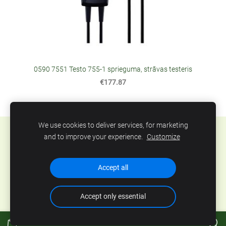
0590 7551 Testo 755-1 sprieguma, strāvas testeris
€177.87
We use cookies to deliver services, for marketing
Sīkdatnes
and to improve your experience.
Customize
SIA Abero, Mūkusalas 33, Rīga, Latvija. Tel.: +371
Accept all
67801078, epasts:
info@abero.lv
Accept only essential