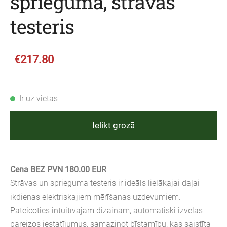
sprieguma, strāvas
testeris
€217.80
Ir uz vietas
Ielikt grozā
Cena BEZ PVN 180.00 EUR
Strāvas un sprieguma testeris ir ideāls lielākajai daļai
ikdienas elektriskajiem mērīšanas uzdevumiem.
Pateicoties intuitīvajam dizainam, automātiski izvēlas
pareizos iestatījumus, samazinot bīstamību, kas saistīta