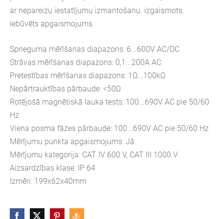
ar nepareizu iestatījumu izmantošanu. izgaismots.
Iebūvēts apgaismojums.
Sprieguma mērīšanas diapazons: 6...600V AC/DC
Strāvas mērīšanas diapazons: 0,1...200A AC
Pretestības mērīšanas diapazons: 1Ω...100kΩ
Nepārtrauktības pārbaude: <50Ω
Rotējošā magnētiskā lauka tests: 100...690V AC pie 50/60
Hz
Viena posma fāzes pārbaude: 100...690V AC pie 50/60 Hz
Mērījumu punkta apgaismojums: Jā
Mērījumu kategorija: CAT IV 600 V, CAT III 1000 V
Aizsardzības klase: IP 64
Izmēri: 199x62x40mm