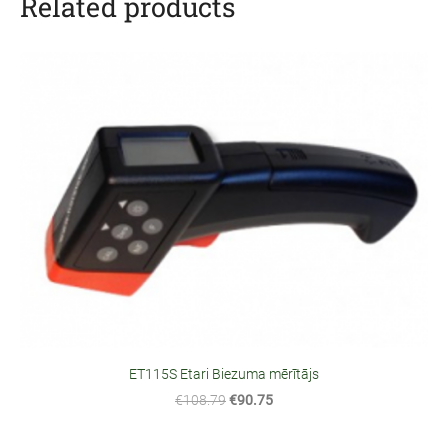
Related products
ET115S Etari Biezuma mērītājs
€108.79
€90.75