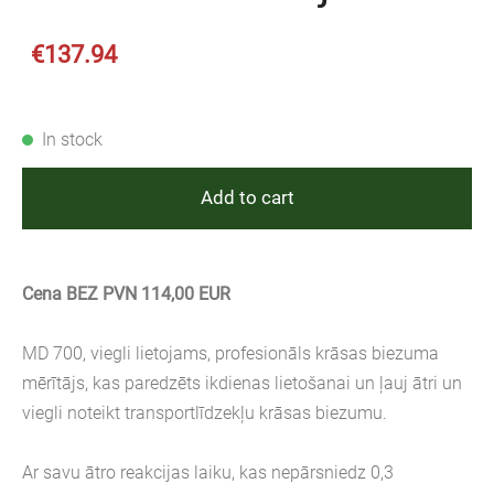
€137.94
In stock
Add to cart
Cena BEZ PVN 114,00 EUR
MD 700, viegli lietojams, profesionāls krāsas biezuma
mērītājs, kas paredzēts ikdienas lietošanai un ļauj ātri un
viegli noteikt transportlīdzekļu krāsas biezumu.
Ar savu ātro reakcijas laiku, kas nepārsniedz 0,3