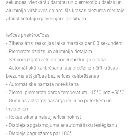
sekundes, vienkāršu darbību un piemērotību dzelzs un
alumīnija virsbūves daļām, šis krāsas biezuma mērītājs
atbilst lietotāju galvenajām prasībām.
Ierīces priekšrocības
- Zibens ātrs: reakcijas laiks mazāks par 0,3 sekundēm
- Piemērots dzelzs un alumīnija detaļām
- Sensors izgatavots no nodilumizturīga rubīna
- Automātiskā kalibrēšana ļauj precīzi izmērīt krāsas
biezuma atšķirības bez ierīces kalibrēšanas
- Automātiska pamata noteikšana
- Ziemai piemērota darba temperatūra: -15°C līdz +50°C
- Gumijas aizsargs pasargā ierīci no putekļiem un
triecieniem
- Rokas siksna neļauj ierīcei nokrist
- Displeja apgaismojums ar automātisku ieslēgšanu
- Displejs pagriežams par 180°