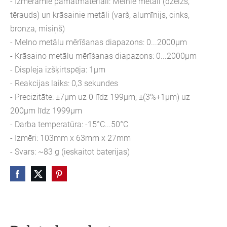
- Izmērāmie pamatmateriāli: Melnie metāli (dzelzs,
tērauds) un krāsainie metāli (varš, alumīnijs, cinks,
bronza, misiņš)
- Melno metālu mērīšanas diapazons: 0...2000μm
- Krāsaino metālu mērīšanas diapazons: 0...2000μm
- Displeja izšķirtspēja: 1μm
- Reakcijas laiks: 0,3 sekundes
- Precizitāte: ±7μm uz 0 līdz 199μm; ±(3%+1μm) uz
200μm līdz 1999μm
- Darba temperatūra: -15°C...50°C
- Izmēri: 103mm x 63mm x 27mm
- Svars: ~83 g (ieskaitot baterijas)