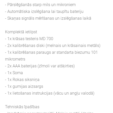
- Pārslēgšanās starp mils un mikroniem
- Automātiska izslēgšana lai taupītu bateriju
- Skaņas signāls mērīšanas un izslēgšanas laikā
Komplektā ietilpst
- 1x krāsas testeris MD 700
- 2x kalibrēšanas diski (melnais un krāsainais metāls)
- 1x kalibrēšanas paraugs ar standarta biezumu 101
mikrometrs
- 2x AAA baterijas (zīmoli var atšķirties)
- 1x Soma
- 1x Rokas siksniņa
- 1x gumijas aizsargs
- 1x lietošanas instrukcijas (vācu un angļu valodā)
Tehniskās īpašības