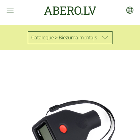
ABERO.LV
Catalogue > Biezuma mērītājs