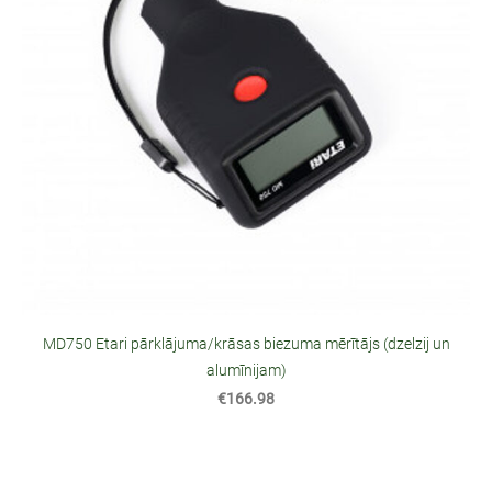
MD750 Etari pārklājuma/krāsas biezuma mērītājs (dzelzij un
alumīnijam)
€166.98